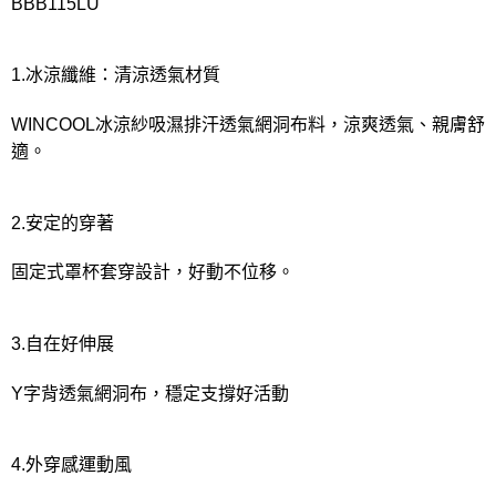
宅配
BBB115LU
每筆NT$80，滿NT$1,000(含以上)免運費
離島
1.冰涼纖維：清涼透氣材質
每筆NT$220
WINCOOL冰涼紗吸濕排汗透氣網洞布料，涼爽透氣、親膚舒
付款後門市自取
適。
每筆NT$80，滿NT$1,000(含以上)免運費
2.安定的穿著
固定式罩杯套穿設計，好動不位移。
3.自在好伸展
Y字背透氣網洞布，穩定支撐好活動
4.外穿感運動風