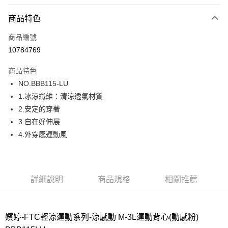
超商取貨付款
商品特色
LINE Pay
商品編號
街口支付
10784769
ATM付款
商品特色
運送方式
NO.BBB115-LU
1.冰涼纖維：清涼透氣材質
全家取貨付款
2.安定的穿著
每筆NT$80，滿NT$1,000(含以上)免運費
3.自在好伸展
付款後全家取貨
4.外穿感運動風
每筆NT$80，滿NT$1,000(含以上)免運費
7-11取貨付款
每筆NT$80，滿NT$1,000(含以上)免運費
詳細說明
商品規格
相關推薦
付款後7-11取貨
每筆NT$80，滿NT$1,000(含以上)免運費
嬪婷-FTC輕涼運動系列-涼感動 M-3L運動背心(動感粉)