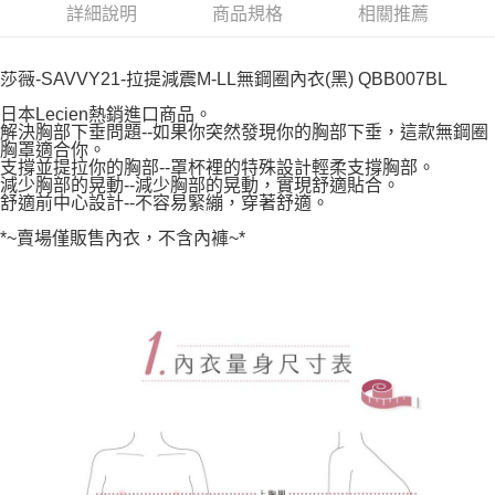
宅配
詳細說明
商品規格
相關推薦
每筆NT$80，滿NT$1,000(含以上)免運費
離島
莎薇-SAVVY21-拉提減震M-LL無鋼圈內衣(黑) QBB007BL
每筆NT$220
日本Lecien熱銷進口商品。
解決胸部下垂問題--如果你突然發現你的胸部下垂，這款無鋼圈
付款後門市自取
胸罩適合你。
支撐並提拉你的胸部--罩杯裡的特殊設計輕柔支撐胸部。
每筆NT$80，滿NT$1,000(含以上)免運費
減少胸部的晃動--減少胸部的晃動，實現舒適貼合。
舒適前中心設計--不容易緊繃，穿著舒適。
*~賣場僅販售內衣，不含內褲~*