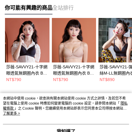
你可能有興趣的商品
全站排行
莎薇-SAVVY21-十字網
莎薇-SAVVY21-十字網
莎薇-SAVVY21-
眼透氣無鋼圈內衣 B-C
眼透氣無鋼圈內衣 B-C
絲M-LL無鋼圈內
罩杯內衣(黑)
罩杯內衣(米白)
色) QBB008NQ
NT$790
NT$790
NT$890
QBB005BL
QBB005BE
本網站中使用 cookie，欲查詢有關本網站使用 cookie 方式之詳情，及若您不希
熱門標籤
望在電腦上使用 cookie 時應如何變更電腦的 cookie 設定，請參閱本網站「
隱私
權條款
」之 Cookie 聲明。您繼續使用本網站即表示您同意本公司得按本網站使
用條款之 Cookie 聲明使用 cookie。
了解更多 >
我知道了