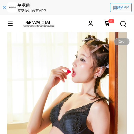
華歌爾
開啟APP
立刻使用官方APP
0
1
/
6