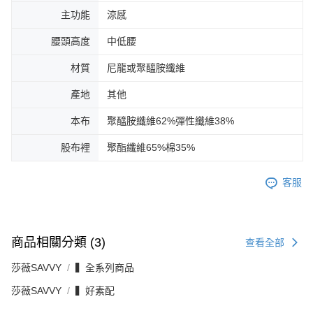
主功能
涼感
腰頭高度
中低腰
材質
尼龍或聚醯胺纖維
產地
其他
本布
聚醯胺纖維62%彈性纖維38%
股布裡
聚酯纖維65%棉35%
客服
商品相關分類 (3)
查看全部
莎薇SAVVY
▍全系列商品
莎薇SAVVY
▍好素配