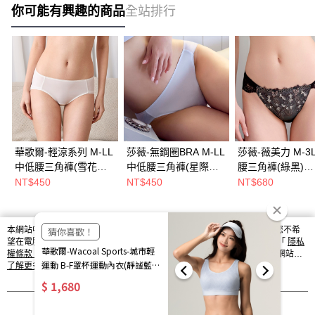
你可能有興趣的商品
全站排行
華歌爾-輕涼系列 M-LL
莎薇-無鋼圈BRA M-LL
莎薇-薇美力 M-3
中低腰三角褲(雪花白)
中低腰三角褲(星際灰)
腰三角褲(綠黑)
搭配內褲-VS2337CR
ABB311搭配內褲-
AS2569BL
NT$450
NT$450
NT$680
AS2511FI
本網站中使用 cookie，欲查詢有關本網站使用 cookie 方式之詳情，及若您不希
熱門標籤
望在電腦上使用 cookie 時應如何變更電腦的 cookie 設定，請參閱本網站「
隱私
權條款
」之 Cookie 聲明。您繼續使用本網站即表示您同意本公司得按本網站使
用條款之 Cookie 聲明使用 cookie。
了解更多 >
我知道了