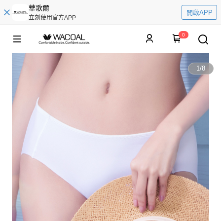
華歌爾
開啟APP
立刻使用官方APP
0
1
/
8