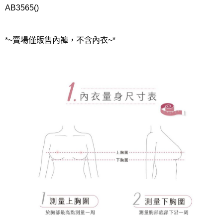
AB3565()
*~賣場僅販售內褲，不含內衣~*