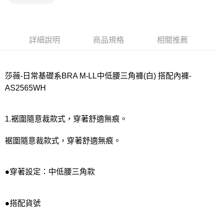
宅配
每筆NT$80，滿NT$1,000(含以上)免運費
離島
詳細說明
商品規格
相關推薦
每筆NT$220
付款後門市自取
莎薇-日常基礎系BRA M-LL中低腰三角褲(白) 搭配內褲-
每筆NT$80，滿NT$1,000(含以上)免運費
AS2565WH
1.裾圍隨意裁款式，穿著舒適無痕。
裾圍隨意裁款式，穿著舒適無痕。
●穿著設定：中低腰三角款
●搭配貨號