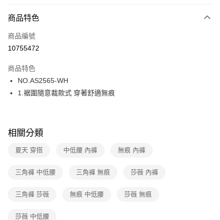
超商取貨付款
商品特色
LINE Pay
商品編號
街口支付
10755472
ATM付款
商品特色
運送方式
NO.AS2565-WH
1.裾圍隨意裁款式 穿著舒適無痕
全家取貨付款
每筆NT$80，滿NT$1,000(含以上)免運費
付款後全家取貨
相關分類
每筆NT$80，滿NT$1,000(含以上)免運費
夏天 穿搭
中低腰 內褲
無痕 內褲
7-11取貨付款
每筆NT$80，滿NT$1,000(含以上)免運費
三角褲 中低腰
三角褲 無痕
莎薇 內褲
付款後7-11取貨
三角褲 莎薇
無痕 中低腰
莎薇 無痕
每筆NT$80，滿NT$1,000(含以上)免運費
莎薇 中低腰