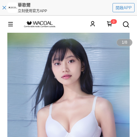
華歌爾
開啟APP
立刻使用官方APP
0
1
/
8