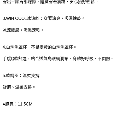
穿出平順背部線條，隱藏穿著痕跡，安心搭好輕鬆。
3.WIN COOL冰涼紗：穿著涼爽，吸濕速乾。
冰涼觸感，吸濕速乾。
4.白泡泡罩杯：不易變黃的白泡泡罩杯。
手感Q軟舒適，貼合透氣鳥眼網洞布，身體好呼吸、不悶熱。
5.軟鋼圈：溫柔支撐。
舒適、溫柔支撐。
●脇寬：11.5CM