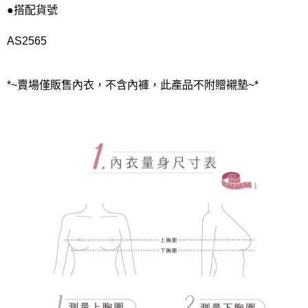
●搭配貨號
AS2565
*~賣場僅販售內衣，不含內褲，此產品不附贈襯墊~*