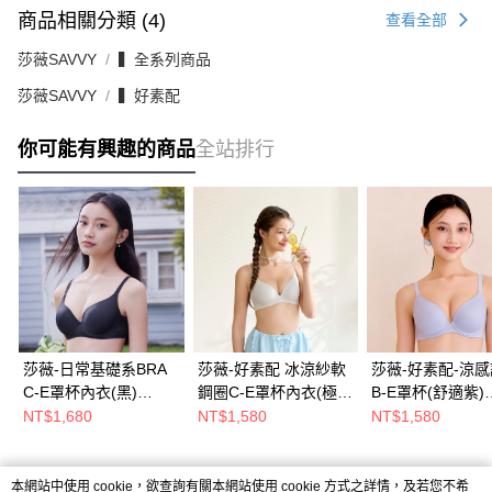
商品相關分類 (4)
查看全部
莎薇SAVVY
▍全系列商品
莎薇SAVVY
▍好素配
你可能有興趣的商品
全站排行
莎薇-日常基礎系BRA
莎薇-好素配 冰涼紗軟
莎薇-好素配-涼
C-E罩杯內衣(黑)
鋼圈C-E罩杯內衣(極簡
B-E罩杯(舒適紫)
AB3565BL
灰) AB3567FP
AB3551VA
NT$1,680
NT$1,580
NT$1,580
本網站中使用 cookie，欲查詢有關本網站使用 cookie 方式之詳情，及若您不希