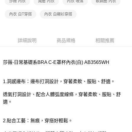
宅配
莎薇 內衣
減壓 內衣
內衣 吸濕
軟鋼圈 內衣
每筆NT$80，滿NT$1,000(含以上)免運費
內衣 白T穿搭
內衣 白襯衫穿搭
離島
每筆NT$220
付款後門市自取
詳細說明
商品規格
相關推薦
每筆NT$80，滿NT$1,000(含以上)免運費
莎薇-日常基礎系BRA C-E罩杯內衣(白) AB3565WH
1.洞感邊布：邊布打洞設計，穿著柔軟、服貼、舒適。
透氣打洞設計、配合人體弧度線條，穿著柔軟、服貼、舒
適。
2.貼合工藝：無痕，穿搭好輕鬆。