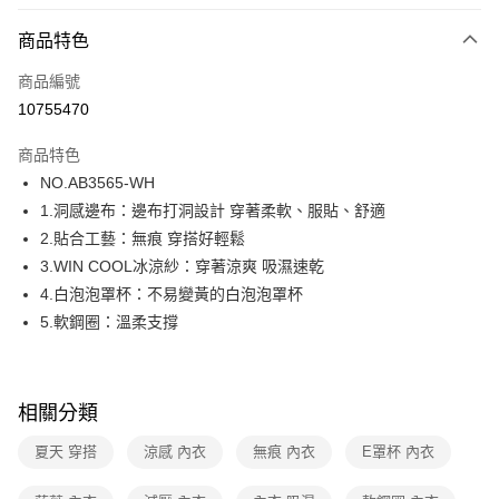
超商取貨付款
商品特色
LINE Pay
商品編號
街口支付
10755470
ATM付款
商品特色
運送方式
NO.AB3565-WH
1.洞感邊布：邊布打洞設計 穿著柔軟、服貼、舒適
全家取貨付款
2.貼合工藝：無痕 穿搭好輕鬆
每筆NT$80，滿NT$1,000(含以上)免運費
3.WIN COOL冰涼紗：穿著涼爽 吸濕速乾
付款後全家取貨
4.白泡泡罩杯：不易變黃的白泡泡罩杯
每筆NT$80，滿NT$1,000(含以上)免運費
5.軟鋼圈：溫柔支撐
7-11取貨付款
每筆NT$80，滿NT$1,000(含以上)免運費
相關分類
付款後7-11取貨
夏天 穿搭
涼感 內衣
無痕 內衣
E罩杯 內衣
每筆NT$80，滿NT$1,000(含以上)免運費