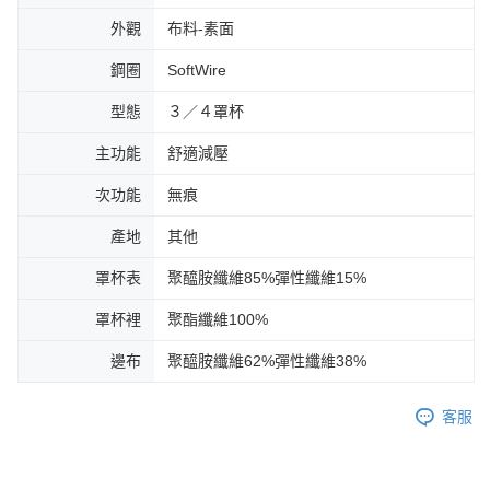
外觀
布料-素面
鋼圈
SoftWire
型態
３／４罩杯
主功能
舒適減壓
次功能
無痕
產地
其他
罩杯表
聚醯胺纖維85%彈性纖維15%
罩杯裡
聚酯纖維100%
邊布
聚醯胺纖維62%彈性纖維38%
客服