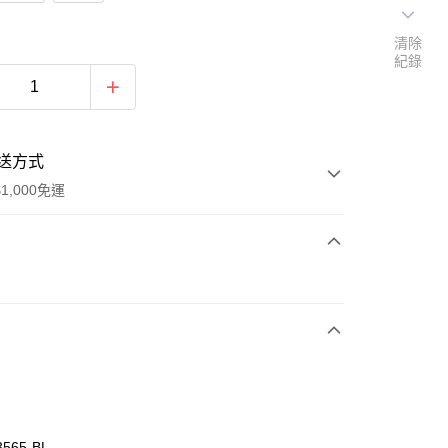
清除
紀錄
送方式
1,000免運
次付款
付款
3565-BL