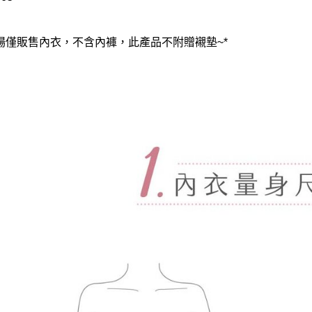
賣場僅販售內衣，不含內褲，此產品不附贈襯墊~*