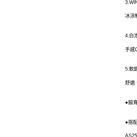
3.
冰涼
4.
手感
5.
舒適
●脇寬
●搭
AS25