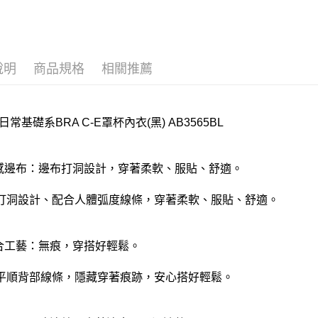
付款後門
每筆NT$8
說明
商品規格
相關推薦
日常基礎系BRA C-E罩杯內衣(黑) AB3565BL
洞感邊布：邊布打洞設計，穿著柔軟、服貼、舒適。
打洞設計、配合人體弧度線條，穿著柔軟、服貼、舒適。
貼合工藝：無痕，穿搭好輕鬆。
平順背部線條，隱藏穿著痕跡，安心搭好輕鬆。