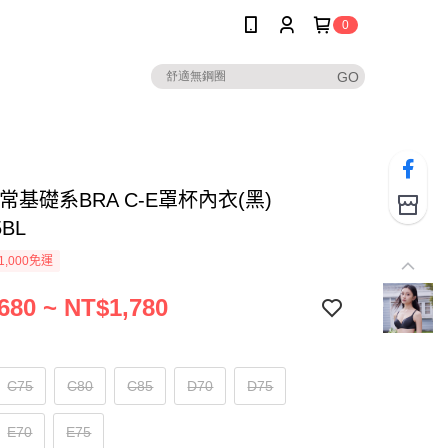
0
常基礎系BRA C-E罩杯內衣(黑)
5BL
1,000免運
680 ~ NT$1,780
C75
C80
C85
D70
D75
E70
E75