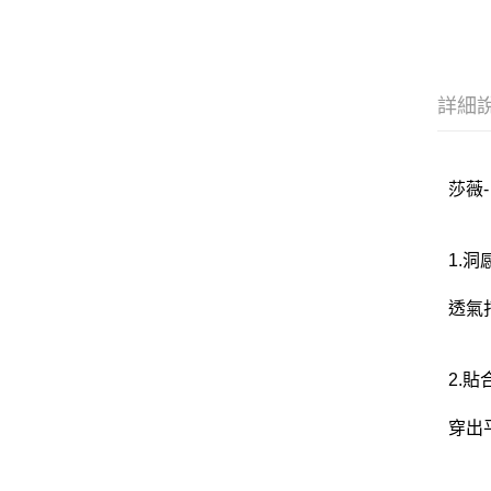
詳細
莎薇-
1.
透氣
2.
穿出