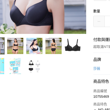
數量
付款與運
超取滿NT$
付款方式
品牌
信用卡一
莎薇
超商取貨
商品特色
LINE Pay
商品編號
街口支付
10755469
商品特色
ATM付款
NO.AB