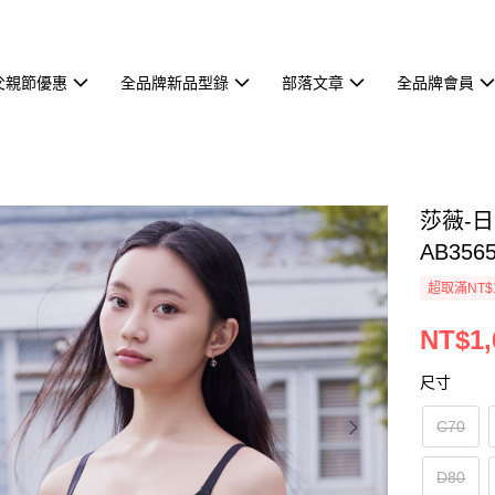
父親節優惠
全品牌新品型錄
部落文章
全品牌會員
莎薇-日
AB356
超取滿NT$
NT$1,
尺寸
C70
D80