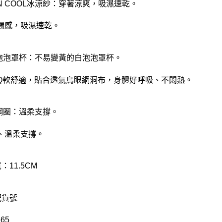
WIN COOL冰涼紗：穿著涼爽，吸濕速乾。
觸感，吸濕速乾。
白泡泡罩杯：不易變黃的白泡泡罩杯。
Q軟舒適，貼合透氣鳥眼網洞布，身體好呼吸、不悶熱。
軟鋼圈：溫柔支撐。
、溫柔支撐。
：11.5CM
配貨號
65