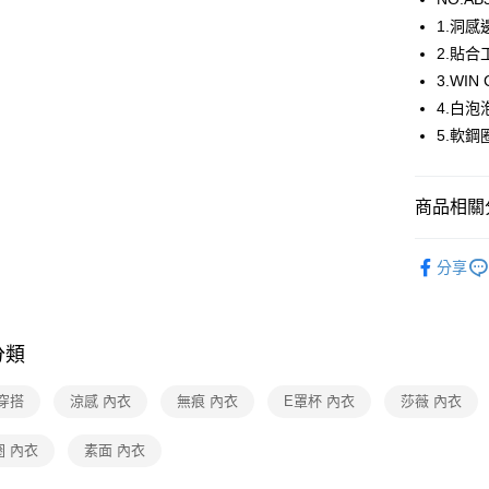
1.洞
運送方式
2.貼
3.WI
全家取貨
4.白
每筆NT$8
5.軟
付款後全
每筆NT$8
商品相關分
7-11取貨
莎薇SAVV
每筆NT$8
分享
莎薇SAVV
付款後7-1
🔍女性內
每筆NT$8
分類
【清涼一夏
宅配
每筆NT$8
穿搭
涼感 內衣
無痕 內衣
E罩杯 內衣
莎薇 內衣
離島
圈 內衣
素面 內衣
每筆NT$2