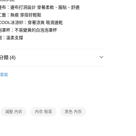
感邊布：邊布打洞設計 穿著柔軟、服貼、舒適
合工藝：無痕 穿搭好輕鬆
N COOL冰涼紗：穿著涼爽 吸濕速乾
付款
泡泡罩杯：不易變黃的白泡泡罩杯
0，滿NT$1,000(含以上)免運費
鋼圈：溫柔支撐
家取貨
0，滿NT$1,000(含以上)免運費
類 (4)
付款
Y
▍全系列商品
0，滿NT$1,000(含以上)免運費
客服
Y
▍好素配
1取貨
衣
▷ 素面無痕
0，滿NT$1,000(含以上)免運費
】正品滿2500省150
0，滿NT$1,000(含以上)免運費
減壓 內衣
內衣 吸濕
黑色 內衣
20