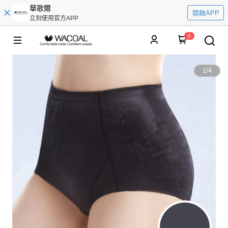
華歌爾
開啟APP
立刻使用官方APP
0
1
/
4