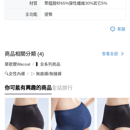
材質
聚醯胺紗65%彈性纖維30%其它5%
主功能
提臀
客服
商品相關分類 (4)
查看全部
華歌爾Wacoal
▍全系列商品
🔍女性內褲
▷ 無痕褲/無縫褲
你可能有興趣的商品
全站排行