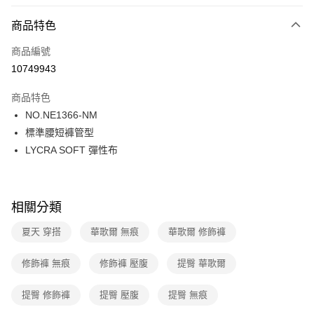
超商取貨付款
商品特色
LINE Pay
商品編號
街口支付
10749943
ATM付款
商品特色
運送方式
NO.NE1366-NM
標準腰短褲管型
全家取貨付款
LYCRA SOFT 彈性布
每筆NT$80，滿NT$1,000(含以上)免運費
付款後全家取貨
每筆NT$80，滿NT$1,000(含以上)免運費
相關分類
7-11取貨付款
夏天 穿搭
華歌爾 無痕
華歌爾 修飾褲
每筆NT$80，滿NT$1,000(含以上)免運費
修飾褲 無痕
修飾褲 壓腹
提臀 華歌爾
付款後7-11取貨
每筆NT$80，滿NT$1,000(含以上)免運費
提臀 修飾褲
提臀 壓腹
提臀 無痕