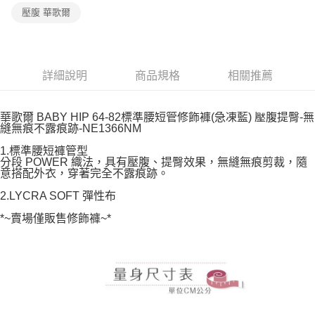
宅配
壓腹 華歌爾
每筆NT$80，滿NT$1,000(含以上)免運費
離島
每筆NT$220
詳細說明
商品規格
相關推薦
付款後門市自取
每筆NT$80，滿NT$1,000(含以上)免運費
華歌爾 BABY HIP 64-82標準腰短管修飾褲(急凍藍) 壓腹提臀-無
縫無痕不露痕跡-NE1366NM
1.標準腰短褲管型
分段 POWER 織法，具有壓腹、提臀效果，無縫無痕剪裁，隨
意搭配外衣，穿著完全不露痕跡。
2.LYCRA SOFT 彈性布
*~賣場僅販售修飾褲~*