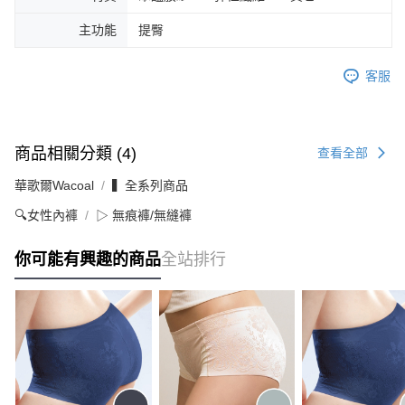
主功能
提臀
客服
商品相關分類 (4)
查看全部
華歌爾Wacoal
▍全系列商品
🔍女性內褲
▷ 無痕褲/無縫褲
你可能有興趣的商品
全站排行