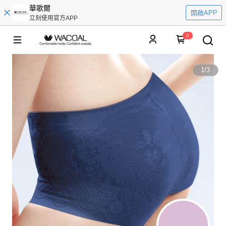
華歌爾
開啟APP
立刻使用官方APP
0
1
/
3