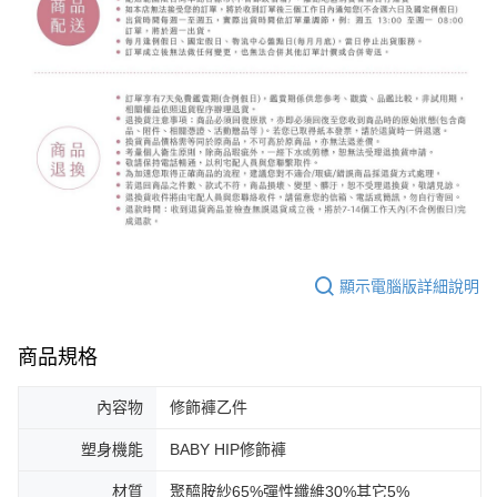
顯示電腦版詳細說明
商品規格
內容物
修飾褲乙件
塑身機能
BABY HIP修飾褲
材質
聚醯胺紗65%彈性纖維30%其它5%