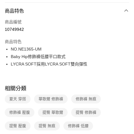
超商取貨付款
商品特色
LINE Pay
商品編號
街口支付
10749942
ATM付款
商品特色
運送方式
NO.NE1365-UM
Baby Hip修飾褲低腰平口款式
全家取貨付款
LYCRA SOFT採用LYCRA SOFT雙向彈性
每筆NT$80，滿NT$1,000(含以上)免運費
付款後全家取貨
每筆NT$80，滿NT$1,000(含以上)免運費
相關分類
7-11取貨付款
夏天 穿搭
華歌爾 修飾褲
修飾褲 無痕
每筆NT$80，滿NT$1,000(含以上)免運費
修飾褲 壓腹
提臀 華歌爾
提臀 修飾褲
付款後7-11取貨
每筆NT$80，滿NT$1,000(含以上)免運費
提臀 壓腹
提臀 無痕
修飾褲 低腰