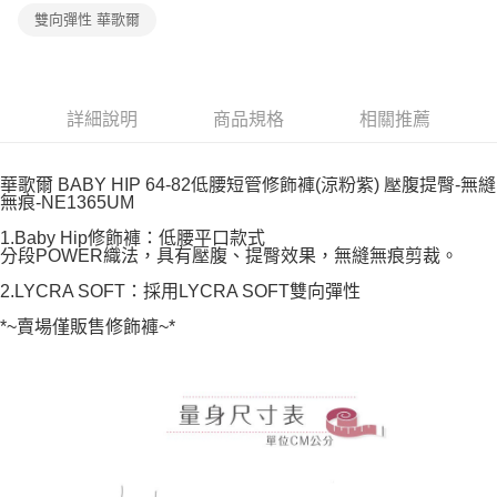
宅配
雙向彈性 華歌爾
每筆NT$80，滿NT$1,000(含以上)免運費
離島
每筆NT$220
詳細說明
商品規格
相關推薦
付款後門市自取
每筆NT$80，滿NT$1,000(含以上)免運費
華歌爾 BABY HIP 64-82低腰短管修飾褲(涼粉紫) 壓腹提臀-無縫
無痕-NE1365UM
1.Baby Hip修飾褲：低腰平口款式
分段POWER織法，具有壓腹、提臀效果，無縫無痕剪裁。
2.LYCRA SOFT：採用LYCRA SOFT雙向彈性
*~賣場僅販售修飾褲~*