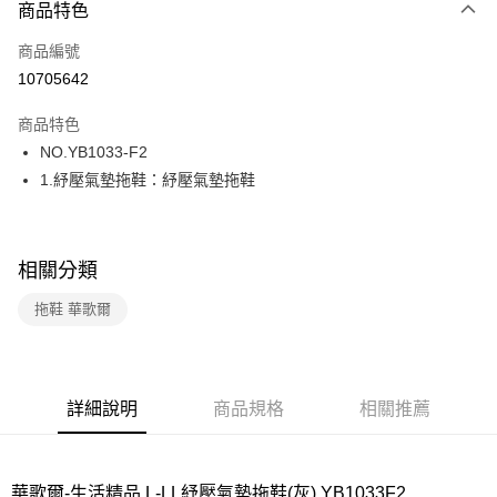
商品特色
信用卡一次付款
商品編號
運送方式
10705642
宅配
商品特色
每筆NT$80，滿NT$1,000(含以上)免運費
NO.YB1033-F2
1.紓壓氣墊拖鞋：紓壓氣墊拖鞋
相關分類
拖鞋 華歌爾
詳細說明
商品規格
相關推薦
華歌爾-生活精品 L-LL紓壓氣墊拖鞋(灰) YB1033F2