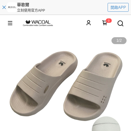
華歌爾
開啟APP
立刻使用官方APP
0
1
/
2