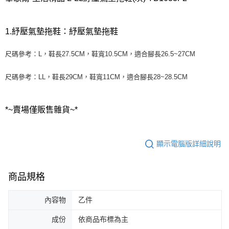
1.紓壓氣墊拖鞋：紓壓氣墊拖鞋
尺碼參考：L，鞋長27.5CM，鞋寬10.5CM，適合腳長26.5~27CM
尺碼參考：LL，鞋長29CM，鞋寬11CM，適合腳長28~28.5CM
*~賣場僅販售雜貨~*
顯示電腦版詳細說明
商品規格
內容物
乙件
成份
依商品布標為主