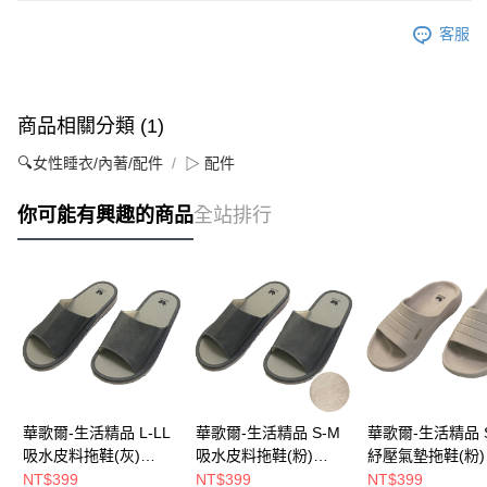
客服
商品相關分類 (1)
🔍女性睡衣/內著/配件
▷ 配件
你可能有興趣的商品
全站排行
華歌爾-生活精品 L-LL
華歌爾-生活精品 S-M
華歌爾-生活精品 
吸水皮料拖鞋(灰)
吸水皮料拖鞋(粉)
紓壓氣墊拖鞋(粉)
YB1032F1
YB1032SJ
YB1033L2
NT$399
NT$399
NT$399