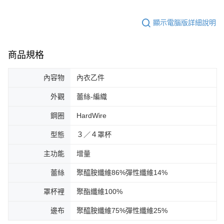
顯示電腦版詳細說明
商品規格
內容物
內衣乙件
外觀
蕾絲-編織
鋼圈
HardWire
型態
３／４罩杯
主功能
增量
蕾絲
聚醯胺纖維86%彈性纖維14%
罩杯裡
聚酯纖維100%
邊布
聚醯胺纖維75%彈性纖維25%