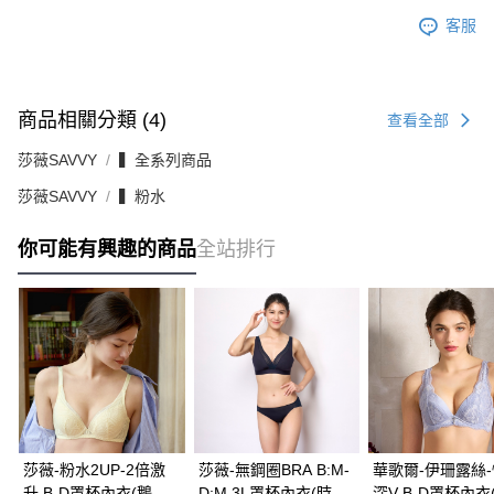
客服
商品相關分類 (4)
查看全部
莎薇SAVVY
▍全系列商品
莎薇SAVVY
▍粉水
你可能有興趣的商品
全站排行
莎薇-粉水2UP-2倍激
莎薇-無鋼圈BRA B:M-
華歌爾-伊珊露絲
升 B-D罩杯內衣(鵝黃)
D:M 3L罩杯內衣(時尚
深V B-D罩杯內衣