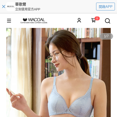
華歌爾
開啟APP
立刻使用官方APP
0
1
/
7