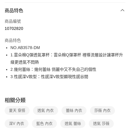
超商取貨付款
商品特色
LINE Pay
商品編號
街口支付
10702820
ATM付款
商品特色
運送方式
NO.AB3578-DM
1.雲朵棉Q彈透氣罩杯：雲朵棉Q彈罩杯 裡導流層設計讓罩杯升
全家取貨付款
級更透氣不悶熱
每筆NT$80，滿NT$1,000(含以上)免運費
2.幾何蕾絲：幾何蕾絲 俏麗中又不失自己的個性
付款後全家取貨
3.性感深V款型：性感深V款型顯現性感谷間
每筆NT$80，滿NT$1,000(含以上)免運費
7-11取貨付款
相關分類
每筆NT$80，滿NT$1,000(含以上)免運費
夏天 穿搭
透氣 內衣
蕾絲 內衣
莎薇 內衣
付款後7-11取貨
每筆NT$80，滿NT$1,000(含以上)免運費
深V 內衣
藍色 內衣
透氣 蕾絲
透氣 莎薇