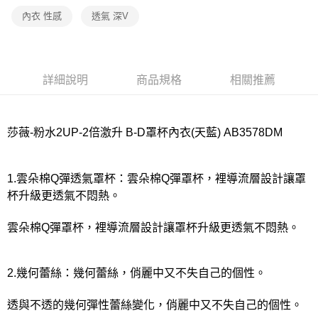
宅配
內衣 性感
透氣 深V
每筆NT$80，滿NT$1,000(含以上)免運費
離島
每筆NT$220
詳細說明
商品規格
相關推薦
付款後門市自取
每筆NT$80，滿NT$1,000(含以上)免運費
莎薇-粉水2UP-2倍激升 B-D罩杯內衣(天藍) AB3578DM
1.雲朵棉Q彈透氣罩杯：雲朵棉Q彈罩杯，裡導流層設計讓罩
杯升級更透氣不悶熱。
雲朵棉Q彈罩杯，裡導流層設計讓罩杯升級更透氣不悶熱。
2.幾何蕾絲：幾何蕾絲，俏麗中又不失自己的個性。
透與不透的幾何彈性蕾絲變化，俏麗中又不失自己的個性。