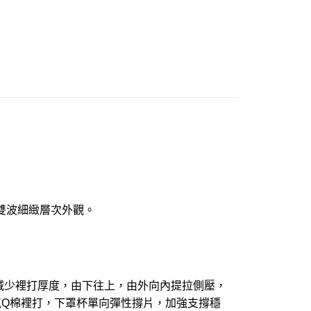
20
市自取
0，滿NT$1,000(含以上)免運費
雙波細緻層次外觀。
減少裡打厚度，由下往上，由外向內提拉側壓，
氣Q棉裡打，下罩杯單向彈性撐片，加強支撐穩