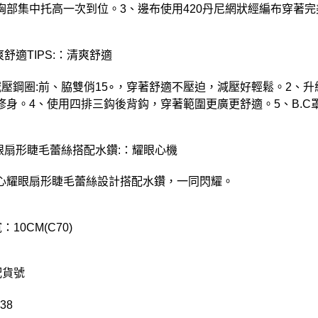
胸部集中托高一次到位。3、邊布使用420丹尼網狀經編布穿著
爽舒適TIPS:：清爽舒適
減壓鋼圈:前、脇雙俏15∘，穿著舒適不壓迫，減壓好輕鬆。2、
修身。4、使用四排三鈎後背鈎，穿著範圍更廣更舒適。5、B.C
耀眼扇形睫毛蕾絲搭配水鑽:：耀眼心機
心耀眼扇形睫毛蕾絲設計搭配水鑽，一同閃耀。
：10CM(C70)
配貨號
38