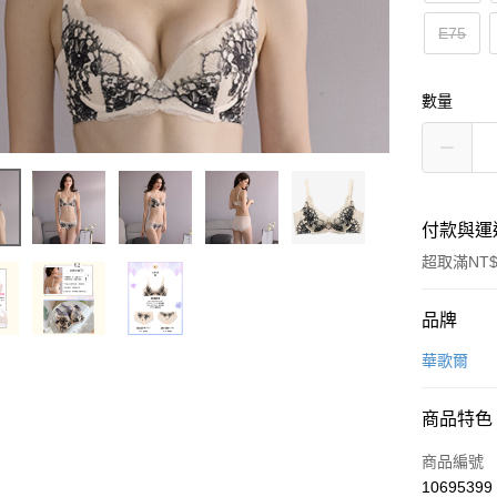
E75
數量
付款與運
超取滿NT$
付款方式
品牌
信用卡一
華歌爾
超商取貨
商品特色
LINE Pay
商品編號
街口支付
10695399