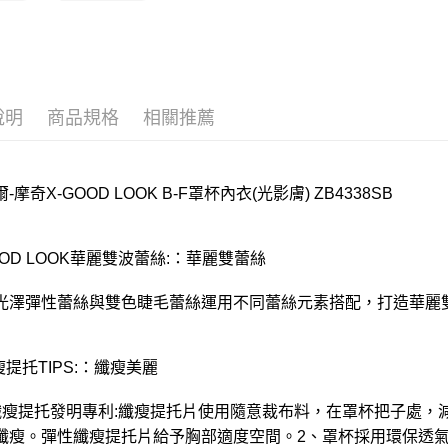
每筆NT$2
付款後門
每筆NT$8
說明
商品規格
相關推薦
-摩奇X-GOOD LOOK B-F罩杯內衣(光影膚) ZB4338SB
OOD LOOK華麗雙波蕾絲:：華麗雙蕾絲
光澤彈性蕾絲與雙色睫毛蕾絲運用不同蕾絲元素搭配，打造華麗
瘦提托TIPS:：纖瘦美麗
纖瘦提托發明專利:纖瘦提托片使用隨意裁布料，在罩杯把子處，
纖瘦。彈性纖瘦提托片給予胸部適度空間。2、罩杯採用環保透