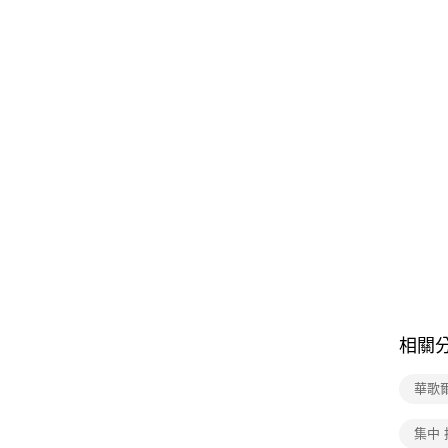
相關
華歌
集中 