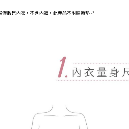
賣場僅販售內衣，不含內褲，此產品不附贈襯墊~*