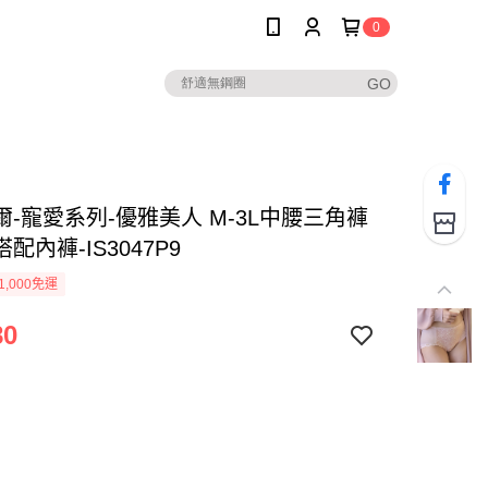
0
爾-寵愛系列-優雅美人 M-3L中腰三角褲
搭配內褲-IS3047P9
1,000免運
80