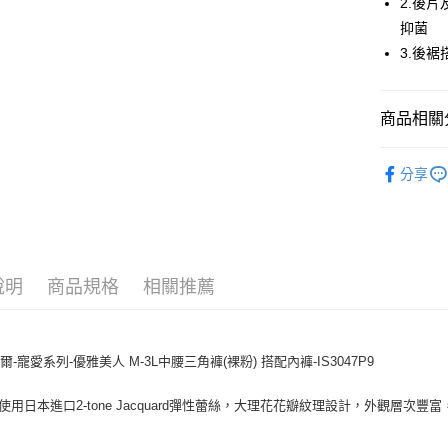
2.後
抑菌
全家取貨
3.後
每筆NT$8
付款後全
商品相關分
每筆NT$8
金華歌爾
7-11取貨
分享
每筆NT$8
【清涼一夏
付款後7-1
每筆NT$8
說明
商品規格
相關推薦
宅配
每筆NT$8
離島
爾-寵愛系列-優雅美人 M-3L中腰三角褲(裸粉) 搭配內褲-IS3047P9
每筆NT$2
片使用日本進口2-tone Jacquard彈性蕾絲，大理花花瓣紋理設計，外觀層次豐
付款後門
每筆NT$8