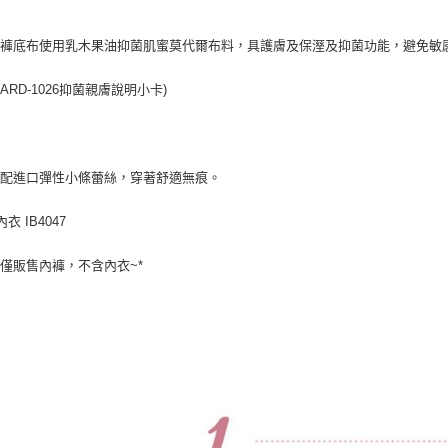
及褲底布使用乳木果油抑菌肌蜜莫代爾布料，具護膚及保溼及抑菌功能，避免敏
CARD-1026抑菌親膚說明小卡)
搭配進口彈性小條蕾絲，穿著舒適無痕。
衣 IB4047
場僅販售內褲，不含內衣~*