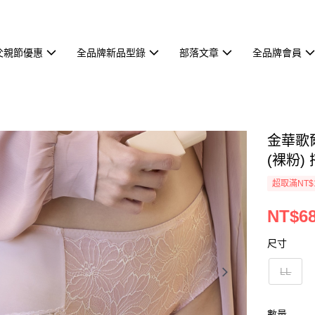
父親節優惠
全品牌新品型錄
部落文章
全品牌會員
金華歌
(裸粉) 
超取滿NT$
NT$6
尺寸
LL
數量