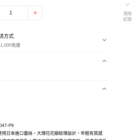
清除
紀錄
送方式
1,000免運
次付款
付款
047-P9
片使用日本進口蕾絲，大理花花瓣紋理設計，年輕有質感