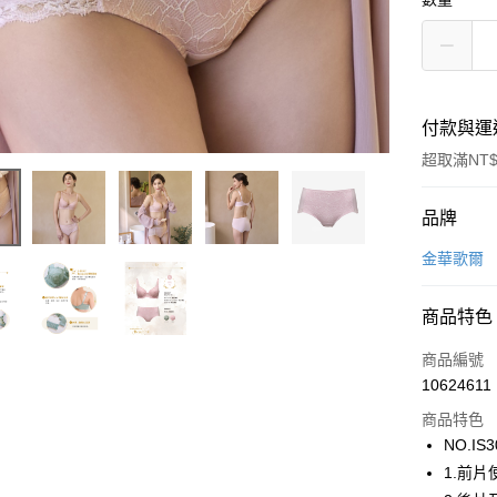
付款與運
超取滿NT$
付款方式
品牌
信用卡一
金華歌爾
超商取貨
商品特色
LINE Pay
商品編號
街口支付
10624611
商品特色
ATM付款
NO.IS3
1.前
運送方式