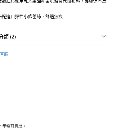
片及褲底布使用乳木果油抑菌肌蜜莫代爾布料，護膚保溼及
付款
裾搭配進口彈性小條蕾絲，舒適無痕
0，滿NT$1,000(含以上)免運費
家取貨
類 (2)
0，滿NT$1,000(含以上)免運費
▍全系列商品
付款
客服
0，滿NT$1,000(含以上)免運費
】正品滿2500省150
1取貨
0，滿NT$1,000(含以上)免運費
0，滿NT$1,000(含以上)免運費
20
富，年輕有質感。
市自取
0，滿NT$1,000(含以上)免運費