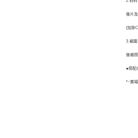
2.材料
後片
(加掛
3.裾圍
後裾
●搭配內
*~賣