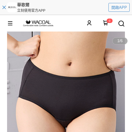
華歌爾
開啟APP
立刻使用官方APP
0
1
/
6