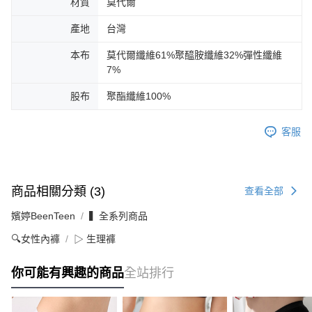
材質
莫代爾
產地
台灣
本布
莫代爾纖維61%聚醯胺纖維32%彈性纖維
7%
股布
聚酯纖維100%
客服
商品相關分類 (3)
查看全部
嬪婷BeenTeen
▍全系列商品
🔍女性內褲
▷ 生理褲
你可能有興趣的商品
全站排行