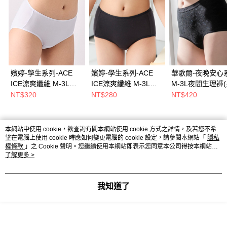
嬪婷-學生系列-ACE
嬪婷-學生系列-ACE
華歌爾-夜晚安心
ICE涼爽纖維 M-3L中
ICE涼爽纖維 M-3L中
M-3L夜間生理褲(
腰夜間學習小平口生理
腰三角褲(極簡黑) 搭配
NS6538BL
NT$320
NT$280
NT$420
褲(晴空藍) 搭配內褲-
內褲-BS3137BL
BS3537D3
本網站中使用 cookie，欲查詢有關本網站使用 cookie 方式之詳情，及若您不希
熱門標籤
望在電腦上使用 cookie 時應如何變更電腦的 cookie 設定，請參閱本網站「
隱私
權條款
」之 Cookie 聲明。您繼續使用本網站即表示您同意本公司得按本網站使
用條款之 Cookie 聲明使用 cookie。
了解更多 >
我知道了