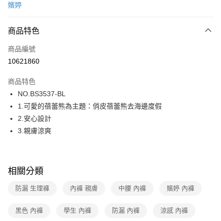
嬪婷
超商取貨付款
商品特色
LINE Pay
商品編號
街口支付
10621860
ATM付款
商品特色
運送方式
NO.BS3537-BL
1.可愛的蓓蕾熊為主題：俏皮蓓蕾熊去海邊度假
全家取貨付款
2.安心設計
每筆NT$80，滿NT$1,000(含以上)免運費
3.親膚涼爽
付款後全家取貨
每筆NT$80，滿NT$1,000(含以上)免運費
相關分類
7-11取貨付款
每筆NT$80，滿NT$1,000(含以上)免運費
防漏 生理褲
內褲 親膚
中腰 內褲
嬪婷 內褲
付款後7-11取貨
黑色 內褲
學生 內褲
防漏 內褲
涼感 內褲
每筆NT$80，滿NT$1,000(含以上)免運費