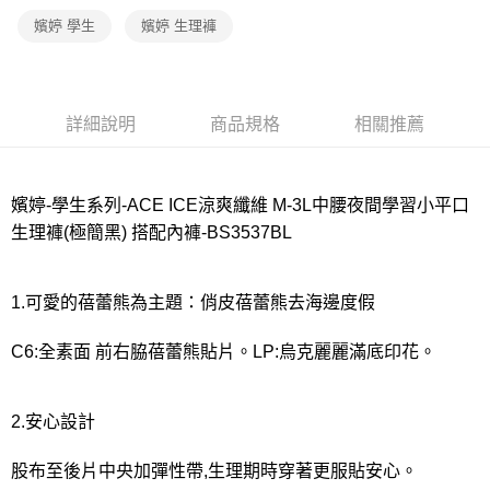
嬪婷 學生
嬪婷 生理褲
宅配
每筆NT$80，滿NT$1,000(含以上)免運費
離島
詳細說明
商品規格
相關推薦
每筆NT$220
付款後門市自取
每筆NT$80，滿NT$1,000(含以上)免運費
嬪婷-學生系列-ACE ICE涼爽纖維 M-3L中腰夜間學習小平口
生理褲(極簡黑) 搭配內褲-BS3537BL
1.可愛的蓓蕾熊為主題：俏皮蓓蕾熊去海邊度假
C6:全素面 前右脇蓓蕾熊貼片。LP:烏克麗麗滿底印花。
2.安心設計
股布至後片中央加彈性帶,生理期時穿著更服貼安心。