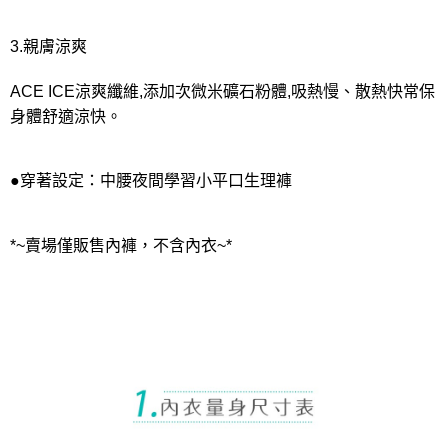
3.親膚涼爽
ACE ICE涼爽纖維,添加次微米礦石粉體,吸熱慢、散熱快常保
身體舒適涼快。
●穿著設定：中腰夜間學習小平口生理褲
*~賣場僅販售內褲，不含內衣~*