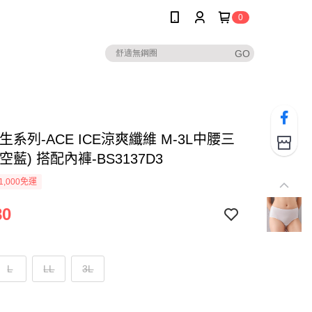
0
生系列-ACE ICE涼爽纖維 M-3L中腰三
空藍) 搭配內褲-BS3137D3
1,000免運
80
L
LL
3L