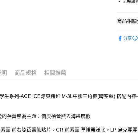
2.親
全家取貨
每筆NT$8
商品相關分
付款後全
嬪婷BeenT
分享
每筆NT$8
【清涼一夏
7-11取貨
每筆NT$8
付款後7-1
說明
商品規格
相關推薦
每筆NT$8
宅配
學生系列-ACE ICE涼爽纖維 M-3L中腰三角褲(晴空藍) 搭配內褲-B
每筆NT$8
離島
可愛的蓓蕾熊為主題：俏皮蓓蕾熊去海邊度假
每筆NT$2
付款後門
:全素面 前右脇蓓蕾熊貼片。CR:前素面 草裙舞滿底。LP:烏克麗
每筆NT$8