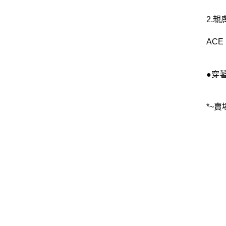
2.
AC
●穿
*~