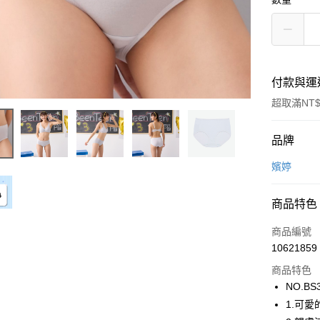
付款與運
超取滿NT$
付款方式
品牌
信用卡一
嬪婷
超商取貨
商品特色
LINE Pay
商品編號
街口支付
10621859
商品特色
ATM付款
NO.BS
1.可
運送方式