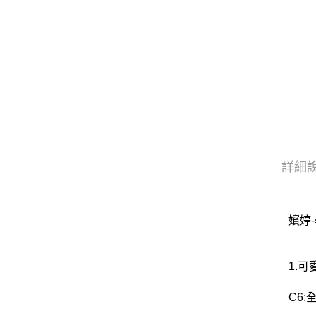
詳細
嬪婷-
1.
C6