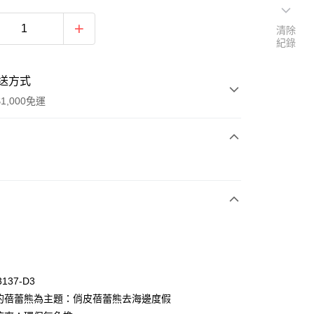
清除
紀錄
送方式
1,000免運
次付款
付款
3137-D3
愛的蓓蕾熊為主題：俏皮蓓蕾熊去海邊度假