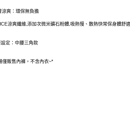
親膚涼爽：環保無負擔
E ICE涼爽纖維,添加次微米礦石粉體,吸熱慢、散熱快常保身體舒
著設定：中腰三角款
賣場僅販售內褲，不含內衣~*