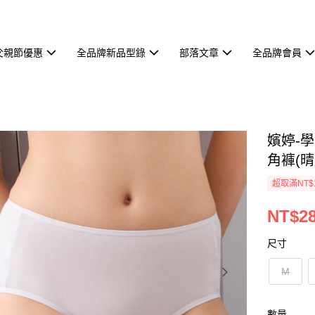
父親節優惠
全品牌新品型錄
部落文章
全品牌會員
嬪婷-學
角褲(晴
超取滿NT$
NT$2
尺寸
M
數量