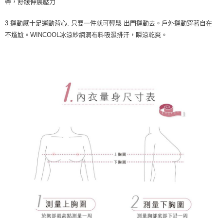
宅配
帶，舒緩伸展壓力
每筆NT$80，滿NT$1,000(含以上)免運費
3.運動感十足運動背心, 只要一件就可輕鬆 出門運動去。戶外運動穿著自在
離島
不尷尬。WINCOOL冰涼紗網洞布料吸濕排汗，瞬涼乾爽。
每筆NT$220
付款後門市自取
每筆NT$80，滿NT$1,000(含以上)免運費