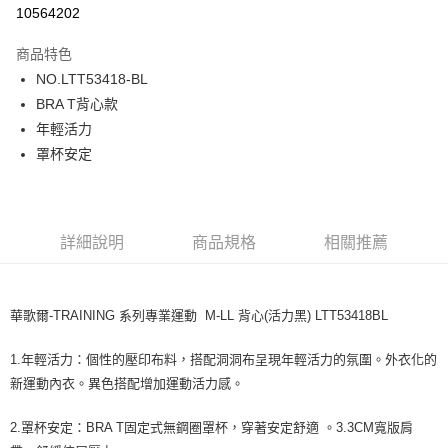
超商取貨付款
10564202
LINE Pay
商品特色
街口支付
NO.LTT53418-BL
BRA T背心款
ATM付款
年輕活力
罩杯安定
運送方式
全家取貨付款
每筆NT$80，滿NT$1,000(含以上)免運費
詳細說明
商品規格
相關推薦
付款後全家取貨
每筆NT$80，滿NT$1,000(含以上)免運費
華歌爾-TRAINING 系列專業運動 M-LL 背心(活力黑) LTT53418BL
7-11取貨付款
每筆NT$80，滿NT$1,000(含以上)免運費
1.年輕活力：個性的壓印布料，搭配洞洞布呈現年輕活力的氛圍。外衣化的
新運動內衣。異色搭配增加運動活力感。
付款後7-11取貨
每筆NT$80，滿NT$1,000(含以上)免運費
2.罩杯安定：BRA T固定式無鋼圈罩杯，穿著安定舒適 。3.3CM寬版肩