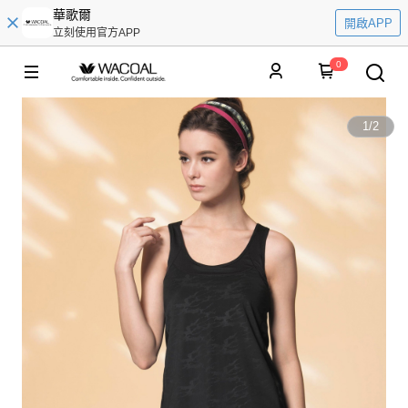
華歌爾
開啟APP
立刻使用官方APP
0
1
/
2