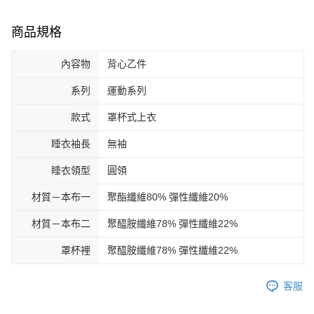
商品規格
內容物
背心乙件
系列
運動系列
款式
罩杯式上衣
睡衣袖長
無袖
睡衣領型
圓領
材質－本布一
聚酯纖維80% 彈性纖維20%
材質－本布二
聚醯胺纖維78% 彈性纖維22%
罩杯裡
聚醯胺纖維78% 彈性纖維22%
客服