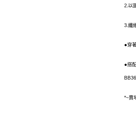
2.
3.
●穿
●搭
BB36
*~