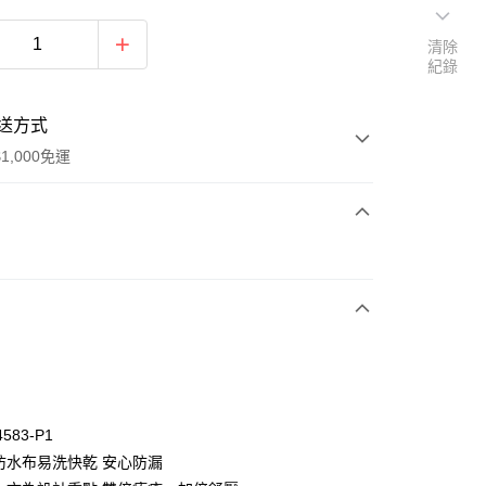
清除
紀錄
送方式
1,000免運
次付款
付款
4583-P1
底防水布易洗快乾 安心防漏