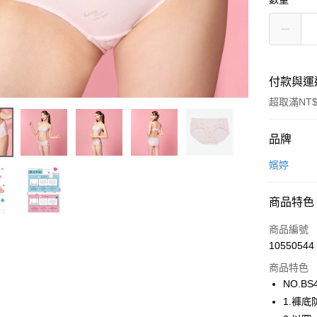
付款與運
超取滿NT$
付款方式
品牌
信用卡一
嬪婷
超商取貨
商品特色
LINE Pay
商品編號
街口支付
10550544
商品特色
ATM付款
NO.BS
1.褲
運送方式