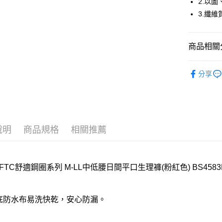
2.以
3.纖
全家取貨
每筆NT$8
商品相關分
付款後全
每筆NT$8
嬪婷BeenT
分享
7-11取貨
🔍女性內
每筆NT$8
🔍女性內
付款後7-1
嬪婷BeenT
每筆NT$8
說明
商品規格
相關推薦
【清涼一夏
宅配
每筆NT$8
FTC舒適鋼圈系列 M-LL中低腰日間平口生理褲(粉紅色) BS4583
離島
每筆NT$2
褲底防水布易洗快乾，安心防漏。
付款後門
每筆NT$8