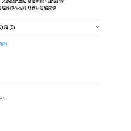
圖、文為設計重點 雙倍療癒、加倍舒壓
維質彈性印花布料 舒適材質觸感優
付款
0，滿NT$1,000(含以上)免運費
類 (5)
家取貨
0，滿NT$1,000(含以上)免運費
een
▍全系列商品
客服
付款
褲
▷ 生理褲
0，滿NT$1,000(含以上)免運費
褲
▷ 少女(學生)內褲
1取貨
een
▍fUN tiME CLUB
0，滿NT$1,000(含以上)免運費
】正品滿2500省150
0，滿NT$1,000(含以上)免運費
P1
20
市自取
0，滿NT$1,000(含以上)免運費