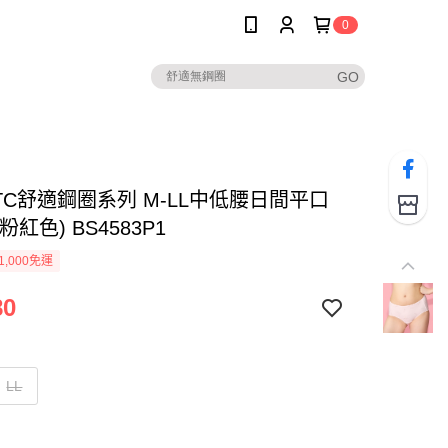
0
TC舒適鋼圈系列 M-LL中低腰日間平口
粉紅色) BS4583P1
1,000免運
80
LL