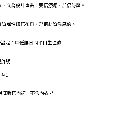
以圖、文為設計重點，雙倍療癒、加倍舒壓。
纖維質彈性印花布料，舒適材質觸感優。
著設定：中低腰日間平口生理褲
配貨號
83()
賣場僅販售內褲，不含內衣~*