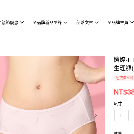
父親節優惠
全品牌新品型錄
部落文章
全品牌會員
嬪婷-F
生理褲(
超取滿NT$
NT$3
尺寸
L
數量