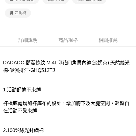
宅配
每筆NT$80，滿NT$1,000(含以上)免運費
男 四角褲
離島
每筆NT$220
付款後門市自取
詳細說明
商品規格
相關推薦
每筆NT$80，滿NT$1,000(含以上)免運費
DADADO-簡潔條紋 M-4L印花四角男內褲(淡奶茶) 天然絲光
棉-吸濕排汗-GHQ512TJ
1.活動舒適不束縛
褲檔底處增加褲底布的設計，增加胯下及大腿空間，輕鬆自
在活動不受束縛.
2.100%絲光針織棉