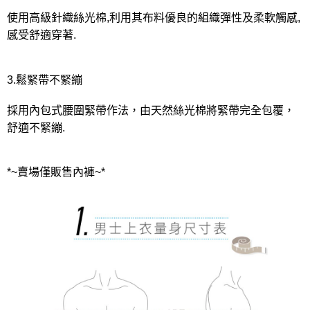
使用高級針織絲光棉,利用其布料優良的組織彈性及柔軟觸感,
感受舒適穿著.
3.鬆緊帶不緊繃
採用內包式腰圍緊帶作法，由天然絲光棉將緊帶完全包覆，
舒適不緊繃.
*~賣場僅販售內褲~*