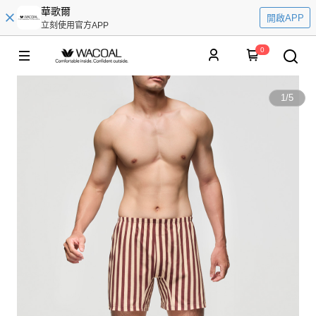
華歌爾
開啟APP
立刻使用官方APP
0
1
/
5