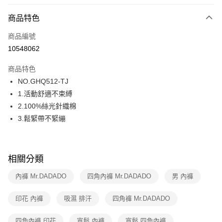
超商取貨付款
商品特色
LINE Pay
商品編號
街口支付
10548062
ATM付款
商品特色
運送方式
NO.GHQ512-TJ
1.活動舒適不束縛
全家取貨付款
2.100%絲光針織棉
每筆NT$80，滿NT$1,000(含以上)免運費
3.鬆緊帶不緊繃
付款後全家取貨
每筆NT$80，滿NT$1,000(含以上)免運費
相關分類
7-11取貨付款
每筆NT$80，滿NT$1,000(含以上)免運費
內褲 Mr.DADADO
四角內褲 Mr.DADADO
男 內褲
付款後7-11取貨
印花 內褲
吸濕 排汗
四角褲 Mr.DADADO
每筆NT$80，滿NT$1,000(含以上)免運費
四角內褲 印花
寬鬆 內褲
寬鬆 四角內褲