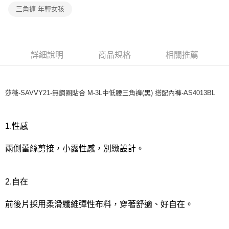
宅配
三角褲 年輕女孩
每筆NT$80，滿NT$1,000(含以上)免運費
離島
每筆NT$220
詳細說明
商品規格
相關推薦
付款後門市自取
每筆NT$80，滿NT$1,000(含以上)免運費
莎薇-SAVVY21-無鋼圈貼合 M-3L中低腰三角褲(黑) 搭配內褲-AS4013BL
1.性感
兩側蕾絲剪接，小露性感，別緻設計。
2.自在
前後片採用柔滑纖維彈性布料，穿著舒適、好自在。