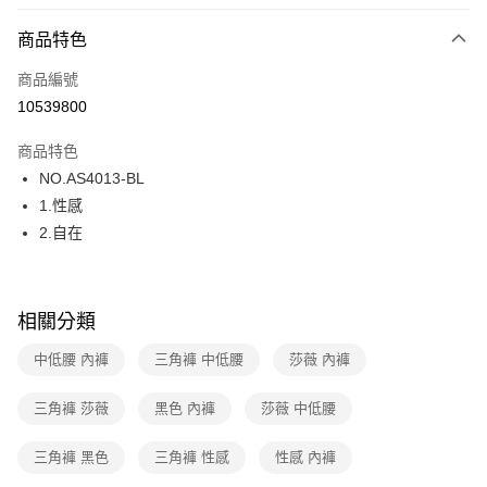
超商取貨付款
商品特色
LINE Pay
商品編號
街口支付
10539800
ATM付款
商品特色
運送方式
NO.AS4013-BL
1.性感
全家取貨付款
2.自在
每筆NT$80，滿NT$1,000(含以上)免運費
付款後全家取貨
每筆NT$80，滿NT$1,000(含以上)免運費
相關分類
7-11取貨付款
中低腰 內褲
三角褲 中低腰
莎薇 內褲
每筆NT$80，滿NT$1,000(含以上)免運費
三角褲 莎薇
黑色 內褲
莎薇 中低腰
付款後7-11取貨
每筆NT$80，滿NT$1,000(含以上)免運費
三角褲 黑色
三角褲 性感
性感 內褲