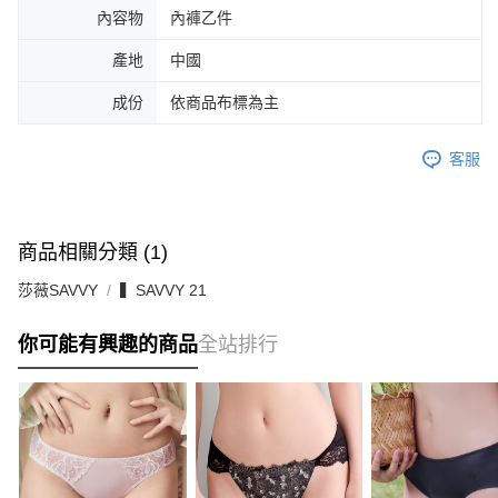
內容物
內褲乙件
產地
中國
成份
依商品布標為主
客服
商品相關分類 (1)
莎薇SAVVY
▍SAVVY 21
你可能有興趣的商品
全站排行