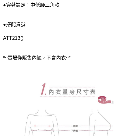
●穿著設定：中低腰三角款
●搭配貨號
ATT213()
*~賣場僅販售內褲，不含內衣~*