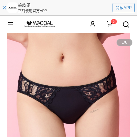
華歌爾
開啟APP
立刻使用官方APP
0
1
/
6