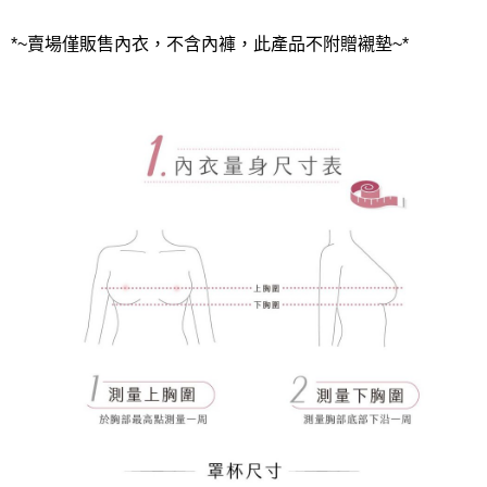
*~賣場僅販售內衣，不含內褲，此產品不附贈襯墊~*