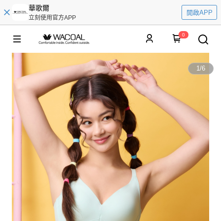
華歌爾
開啟APP
立刻使用官方APP
0
1
/
6