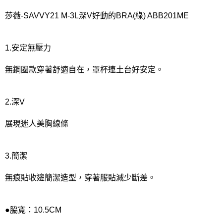
宅配
每筆NT$80，滿NT$1,000(含以上)免運費
莎薇-SAVVY21 M-3L深V好動的BRA(綠) ABB201ME
離島
每筆NT$220
1.安定無壓力
付款後門市自取
無鋼圈款穿著舒適自在，罩杯連土台好安定。
每筆NT$80，滿NT$1,000(含以上)免運費
2.深V
展現迷人美胸線條
3.簡潔
無痕貼收邊簡潔造型，穿著服貼減少斷差。
●脇寬：10.5CM