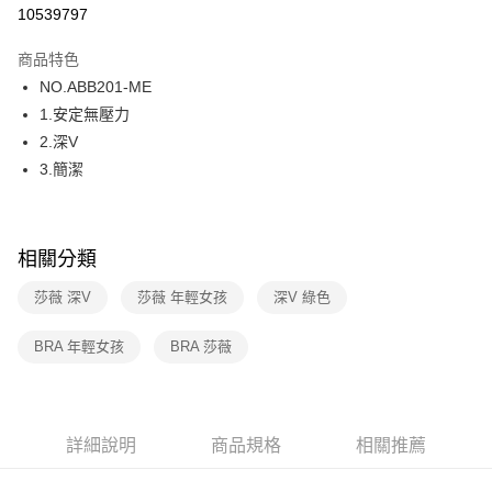
超商取貨付款
10539797
LINE Pay
商品特色
街口支付
NO.ABB201-ME
1.安定無壓力
ATM付款
2.深V
3.簡潔
運送方式
全家取貨付款
每筆NT$80，滿NT$1,000(含以上)免運費
相關分類
付款後全家取貨
莎薇 深V
莎薇 年輕女孩
深V 綠色
每筆NT$80，滿NT$1,000(含以上)免運費
BRA 年輕女孩
BRA 莎薇
7-11取貨付款
每筆NT$80，滿NT$1,000(含以上)免運費
付款後7-11取貨
詳細說明
商品規格
相關推薦
每筆NT$80，滿NT$1,000(含以上)免運費