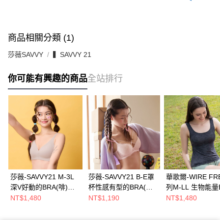
商品相關分類 (1)
莎薇SAVVY
▍SAVVY 21
你可能有興趣的商品
全站排行
莎薇-SAVVY21 M-3L
莎薇-SAVVY21 B-E罩
華歌爾-WIRE FR
深V好動的BRA(啡)
杯性感有型的BRA(粉)
列M-LL 生物能量
ABB201LB
QB3308PM
T背心(炭石灰)
NT$1,480
NT$1,190
NT$1,480
LTT90218FT