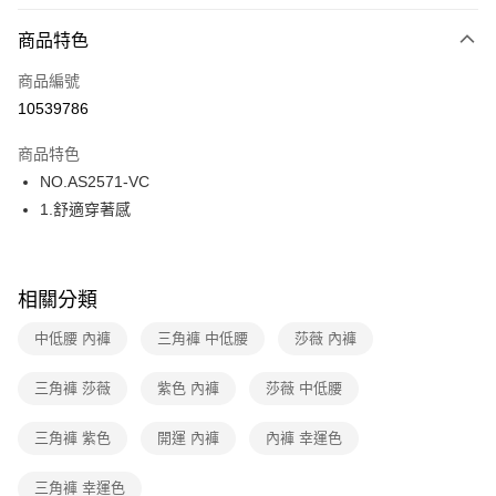
超商取貨付款
商品特色
LINE Pay
商品編號
街口支付
10539786
ATM付款
商品特色
運送方式
NO.AS2571-VC
1.舒適穿著感
全家取貨付款
每筆NT$80，滿NT$1,000(含以上)免運費
付款後全家取貨
相關分類
每筆NT$80，滿NT$1,000(含以上)免運費
中低腰 內褲
三角褲 中低腰
莎薇 內褲
7-11取貨付款
每筆NT$80，滿NT$1,000(含以上)免運費
三角褲 莎薇
紫色 內褲
莎薇 中低腰
付款後7-11取貨
三角褲 紫色
開運 內褲
內褲 幸運色
每筆NT$80，滿NT$1,000(含以上)免運費
三角褲 幸運色