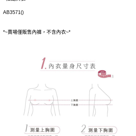
AB3571()
*~賣場僅販售內褲，不含內衣~*