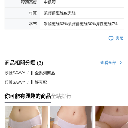
腰頭高度
中低腰
材質
萊賽爾纖維或天絲
本布
聚酯纖維63%萊賽爾纖維30%彈性纖維7%
客服
商品相關分類 (3)
查看全部
莎薇SAVVY
▍全系列商品
莎薇SAVVY
▍好素配
你可能有興趣的商品
全站排行