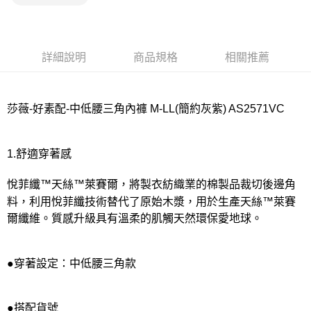
宅配
每筆NT$80，滿NT$1,000(含以上)免運費
離島
詳細說明
商品規格
相關推薦
每筆NT$220
付款後門市自取
莎薇-好素配-中低腰三角內褲 M-LL(簡約灰紫) AS2571VC
每筆NT$80，滿NT$1,000(含以上)免運費
1.舒適穿著感
悅菲纖™天絲™萊賽爾，將製衣紡織業的棉製品裁切後邊角
料，利用悅菲纖技術替代了原始木漿，用於生產天絲™萊賽
爾纖維。質感升級具有溫柔的肌觸天然環保愛地球。
●穿著設定：中低腰三角款
●搭配貨號