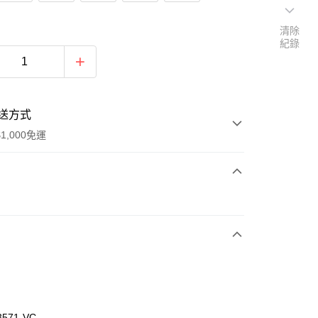
清除
紀錄
送方式
1,000免運
次付款
付款
3571-VC