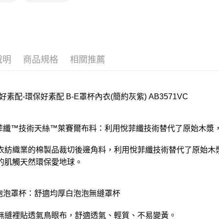
付款後門
每筆NT$8
說明
商品規格
相關推薦
好素配-環保好素配 B-E罩杯內衣(簡約灰紫) AB3571VC
悅菲纖™技術天絲™萊賽爾布料：利用悅菲纖技術替代了原始木漿
衣紡織業的棉製品裁切後邊角料，利用悅菲纖技術替代了原始木
的肌觸天然環保愛地球。
白泡泡罩杯：舒適均厚白泡泡無縫罩杯
無縫裡貼透氣鳥眼布，舒適透氣、輕質、不易變黃。