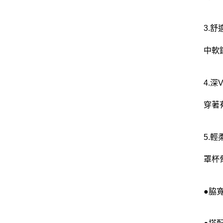
3.
中軟
4.
穿著
5.
罩杯
●脇寬