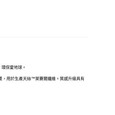
市自取
0，滿NT$1,000(含以上)免運費
，環保愛地球。
漿，用於生產天絲™萊賽爾纖維。質感升級具有