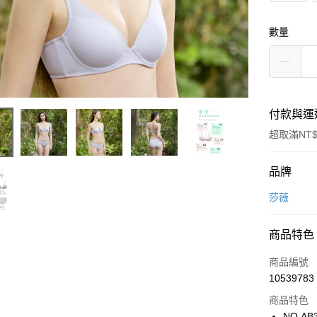
數量
付款與運
超取滿NT$
付款方式
品牌
信用卡一
莎薇
超商取貨
商品特色
LINE Pay
商品編號
街口支付
10539783
商品特色
ATM付款
NO.AB