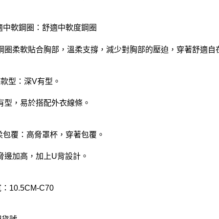
舒適中軟鋼圈：舒適中軟度鋼圈
鋼圈柔軟貼合胸部，溫柔支撐，減少對胸部的壓迫，穿著舒適自
深V款型：深V有型。
有型，易於搭配外衣線條。
輕柔包覆：高脅罩杯，穿著包覆。
脅邊加高，加上U背設計。
：10.5CM-C70