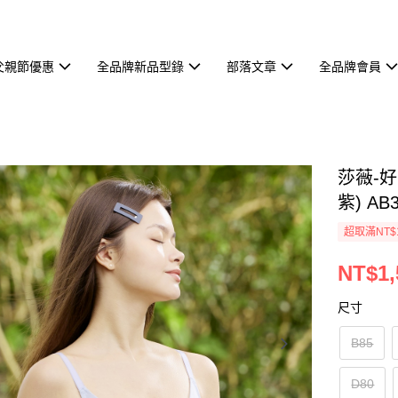
父親節優惠
全品牌新品型錄
部落文章
全品牌會員
莎薇-好
紫) AB
超取滿NT$
NT$1,
尺寸
B85
D80