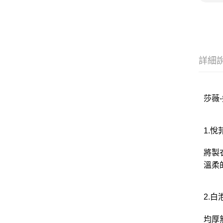
詳細
莎薇-
1.
將製
溫柔
2.
均厚