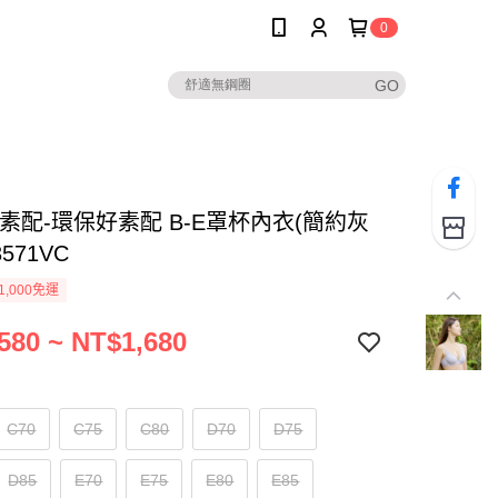
0
素配-環保好素配 B-E罩杯內衣(簡約灰
3571VC
1,000免運
580 ~ NT$1,680
C70
C75
C80
D70
D75
D85
E70
E75
E80
E85