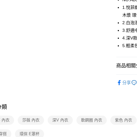
1.悅
運送方式
木漿 
2.白
全家取貨
3.舒
每筆NT$8
4.深V
付款後全
5.輕
每筆NT$8
7-11取貨
商品相關分
每筆NT$8
莎薇SAVV
分享
付款後7-1
莎薇SAVV
每筆NT$8
【清涼一夏
宅配
分類
每筆NT$8
 內衣
莎薇 內衣
深V 內衣
軟鋼圈 內衣
紫色 內衣
離島
每筆NT$2
穿搭
環保 E罩杯