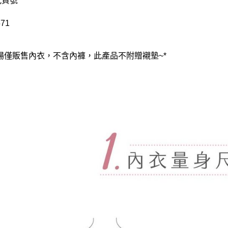
配貨號
71
賣場僅販售內衣，不含內褲，此產品不附贈襯墊~*