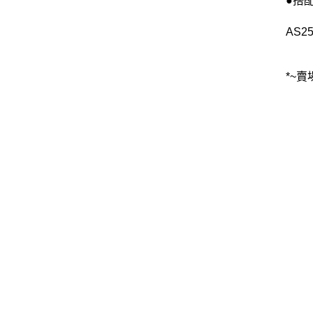
●搭
AS25
*~