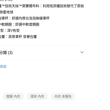
菲纖™技術天絲™萊賽爾布料：利用悅菲纖技術替代了原始
環保愛地球
泡泡罩杯：舒適均厚白泡泡無縫罩杯
付款
適中軟鋼圈：舒適中軟度鋼圈
0，滿NT$1,000(含以上)免運費
款型：深V有型
家取貨
柔包覆：高脅罩杯 穿著包覆
0，滿NT$1,000(含以上)免運費
付款
類 (3)
0，滿NT$1,000(含以上)免運費
Y
▍全系列商品
客服
1取貨
Y
▍好素配
0，滿NT$1,000(含以上)免運費
】正品滿2500省150
0，滿NT$1,000(含以上)免運費
開運 內衣
環保 內衣
內衣 幸運色
20