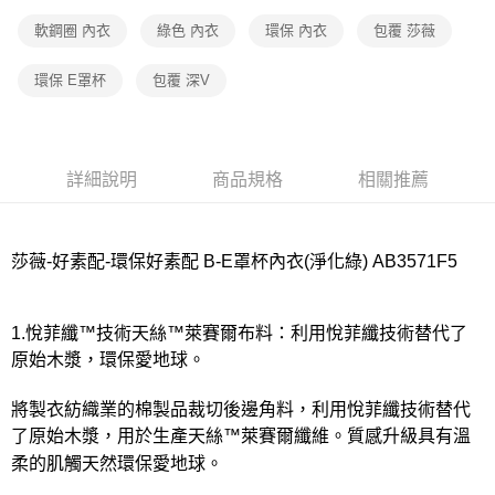
宅配
每筆NT$80，滿NT$1,000(含以上)免運費
軟鋼圈 內衣
綠色 內衣
環保 內衣
包覆 莎薇
離島
環保 E罩杯
包覆 深V
每筆NT$220
付款後門市自取
每筆NT$80，滿NT$1,000(含以上)免運費
詳細說明
商品規格
相關推薦
莎薇-好素配-環保好素配 B-E罩杯內衣(淨化綠) AB3571F5
1.悅菲纖™技術天絲™萊賽爾布料：利用悅菲纖技術替代了
原始木漿，環保愛地球。
將製衣紡織業的棉製品裁切後邊角料，利用悅菲纖技術替代
了原始木漿，用於生產天絲™萊賽爾纖維。質感升級具有溫
柔的肌觸天然環保愛地球。