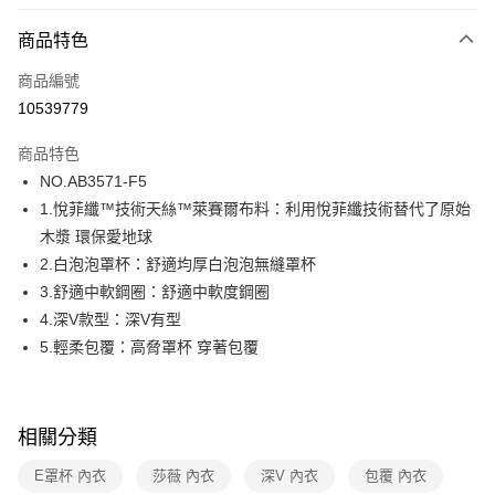
超商取貨付款
商品特色
LINE Pay
商品編號
街口支付
10539779
ATM付款
商品特色
運送方式
NO.AB3571-F5
1.悅菲纖™技術天絲™萊賽爾布料：利用悅菲纖技術替代了原始
全家取貨付款
木漿 環保愛地球
每筆NT$80，滿NT$1,000(含以上)免運費
2.白泡泡罩杯：舒適均厚白泡泡無縫罩杯
付款後全家取貨
3.舒適中軟鋼圈：舒適中軟度鋼圈
每筆NT$80，滿NT$1,000(含以上)免運費
4.深V款型：深V有型
5.輕柔包覆：高脅罩杯 穿著包覆
7-11取貨付款
每筆NT$80，滿NT$1,000(含以上)免運費
付款後7-11取貨
相關分類
每筆NT$80，滿NT$1,000(含以上)免運費
E罩杯 內衣
莎薇 內衣
深V 內衣
包覆 內衣