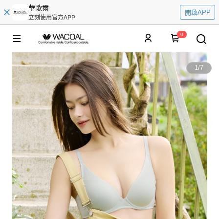
華歌爾
開啟APP
立刻使用官方APP
0
1
/
7