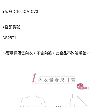
●脇寬：10.5CM-C70
●搭配貨號
AS2571
*~賣場僅販售內衣，不含內褲，此產品不附贈襯墊~*