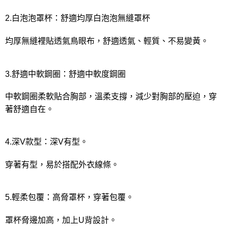
2.白泡泡罩杯：舒適均厚白泡泡無縫罩杯
均厚無縫裡貼透氣鳥眼布，舒適透氣、輕質、不易變黃。
3.舒適中軟鋼圈：舒適中軟度鋼圈
中軟鋼圈柔軟貼合胸部，溫柔支撐，減少對胸部的壓迫，穿
著舒適自在。
4.深V款型：深V有型。
穿著有型，易於搭配外衣線條。
5.輕柔包覆：高脅罩杯，穿著包覆。
罩杯脅邊加高，加上U背設計。