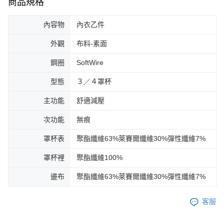
商品規格
內容物
內衣乙件
外觀
布料-素面
鋼圈
SoftWire
型態
３／４罩杯
主功能
舒適減壓
次功能
無痕
罩杯表
聚酯纖維63%萊賽爾纖維30%彈性纖維7%
罩杯裡
聚酯纖維100%
邊布
聚酯纖維63%萊賽爾纖維30%彈性纖維7%
客服