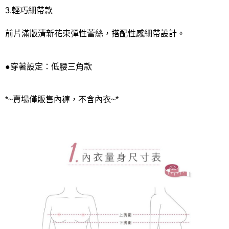
3.輕巧細帶款
前片滿版清新花束彈性蕾絲，搭配性感細帶設計。
●穿著設定：低腰三角款
*~賣場僅販售內褲，不含內衣~*