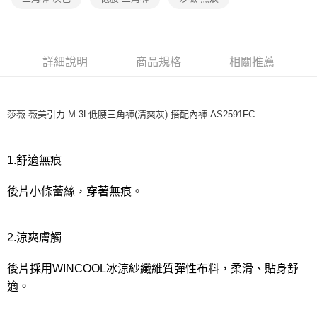
宅配
每筆NT$80，滿NT$1,000(含以上)免運費
離島
詳細說明
商品規格
相關推薦
每筆NT$220
付款後門市自取
每筆NT$80，滿NT$1,000(含以上)免運費
莎薇-薇美引力 M-3L低腰三角褲(清爽灰) 搭配內褲-AS2591FC
1.舒適無痕
後片小條蕾絲，穿著無痕。
2.涼爽膚觸
後片採用WINCOOL冰涼紗纖維質彈性布料，柔滑、貼身舒
適。