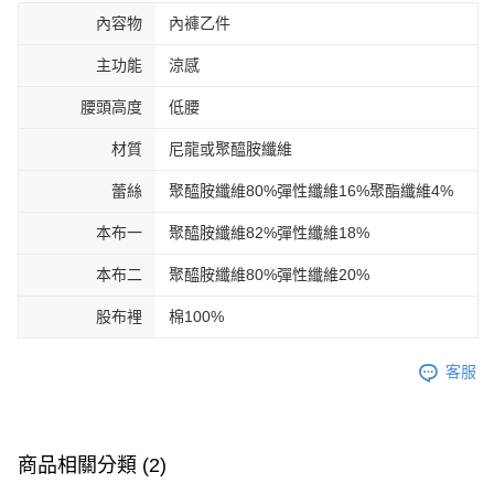
內容物
內褲乙件
主功能
涼感
腰頭高度
低腰
材質
尼龍或聚醯胺纖維
蕾絲
聚醯胺纖維80%彈性纖維16%聚酯纖維4%
本布一
聚醯胺纖維82%彈性纖維18%
本布二
聚醯胺纖維80%彈性纖維20%
股布裡
棉100%
客服
商品相關分類 (2)