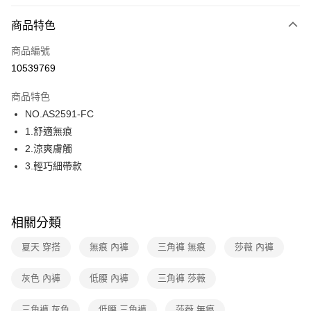
超商取貨付款
商品特色
LINE Pay
商品編號
街口支付
10539769
ATM付款
商品特色
運送方式
NO.AS2591-FC
1.舒適無痕
全家取貨付款
2.涼爽膚觸
每筆NT$80，滿NT$1,000(含以上)免運費
3.輕巧細帶款
付款後全家取貨
每筆NT$80，滿NT$1,000(含以上)免運費
相關分類
7-11取貨付款
每筆NT$80，滿NT$1,000(含以上)免運費
夏天 穿搭
無痕 內褲
三角褲 無痕
莎薇 內褲
付款後7-11取貨
灰色 內褲
低腰 內褲
三角褲 莎薇
每筆NT$80，滿NT$1,000(含以上)免運費
三角褲 灰色
低腰 三角褲
莎薇 無痕