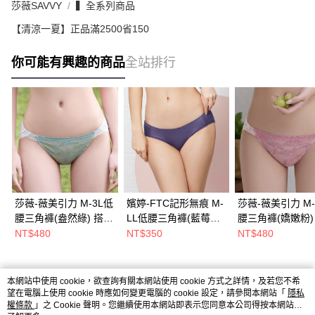
莎薇SAVVY
▍全系列商品
【清涼一夏】正品滿2500省150
你可能有興趣的商品
全站排行
莎薇-薇美引力 M-3L低
嬪婷-FTC記形無痕 M-
莎薇-薇美引力 M-
腰三角褲(盎然綠) 搭配
LL低腰三角褲(藍莓灰)
腰三角褲(嬌嫩粉)
內褲-AS2591HT
搭配內褲-BS4260FS
內褲-AS2591PZ
NT$480
NT$350
NT$480
本網站中使用 cookie，欲查詢有關本網站使用 cookie 方式之詳情，及若您不希
熱門標籤
望在電腦上使用 cookie 時應如何變更電腦的 cookie 設定，請參閱本網站「
隱私
權條款
」之 Cookie 聲明。您繼續使用本網站即表示您同意本公司得按本網站使