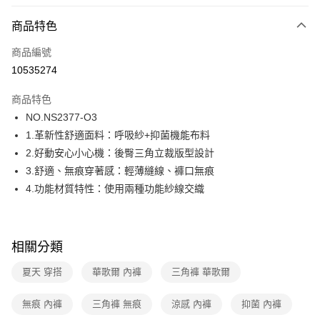
超商取貨付款
商品特色
LINE Pay
商品編號
街口支付
10535274
ATM付款
商品特色
運送方式
NO.NS2377-O3
1.革新性舒適面料：呼吸紗+抑菌機能布料
全家取貨付款
2.好動安心小心機：後臀三角立裁版型設計
每筆NT$80，滿NT$1,000(含以上)免運費
3.舒適、無痕穿著感：輕薄縫線、褲口無痕
付款後全家取貨
4.功能材質特性：使用兩種功能紗線交織
每筆NT$80，滿NT$1,000(含以上)免運費
7-11取貨付款
相關分類
每筆NT$80，滿NT$1,000(含以上)免運費
夏天 穿搭
華歌爾 內褲
三角褲 華歌爾
付款後7-11取貨
每筆NT$80，滿NT$1,000(含以上)免運費
無痕 內褲
三角褲 無痕
涼感 內褲
抑菌 內褲