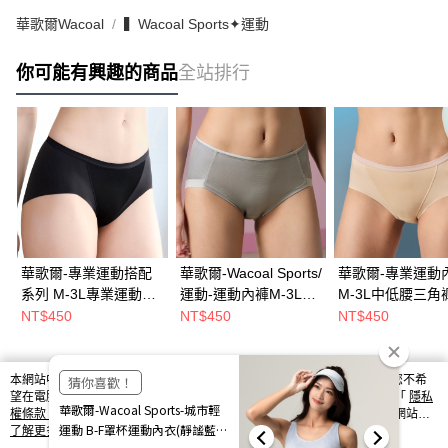
華歌爾Wacoal
▍Wacoal Sports✦運動
你可能有興趣的商品
全站排行
華歌爾-專業運動搭配
華歌爾-Wacoal Sports/
華歌爾-專業運動
系列 M-3L專業運動內
運動-運動內褲M-3L中
M-3L中低腰三角
褲(搖滾黑) NBB182搭
低腰三角內褲(律動灰)-
茶膚) 搭配內褲-
NT$450
NT$450
NT$450
配內褲-NS2382BL
NS2387FD
NS2382SU
本網站中使用 cookie，欲查詢有關本網站使用 cookie 方式之詳情，及若您不希
熱門標籤
望在電腦上使用 cookie 時應如何變更電腦的 cookie 設定，請參閱本網站「
隱私
權條款
」之 Cookie 聲明。您繼續使用本網站即表示您同意本公司得按本網站使
用條款之 Cookie 聲明使用 cookie。
了解更多 >