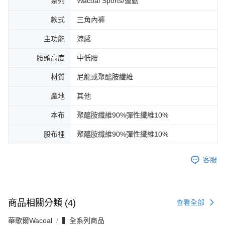
系列
Wacoal Sports/運動
款式
三角內褲
主功能
涼感
腰頭高度
中低腰
材質
尼龍或聚醯胺纖維
產地
其他
本布
聚醯胺纖維90%彈性纖維10%
股布裡
聚醯胺纖維90%彈性纖維10%
客服
商品相關分類 (4)
查看全部
華歌爾Wacoal
▍全系列商品