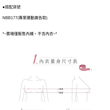
●搭配貨號
NBB177(專業運動廣告款)
*~賣場僅販售內褲，不含內衣~*