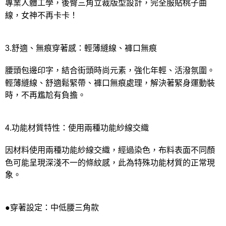
專業人體工學，後臀三角立裁版型設計，完全服貼桃子曲
線，女神不再卡卡！
3.舒適、無痕穿著感：輕薄縫線、褲口無痕
腰頭包邊印字，結合街頭時尚元素，強化年輕、活潑氛圍。
輕薄縫線、舒適鬆緊帶、褲口無痕處理，解決著緊身運動裝
時，不再尷尬有負擔。
4.功能材質特性：使用兩種功能紗線交織
因材料使用兩種功能紗線交織，經過染色，布料表面不同顏
色可能呈現深淺不一的條紋感，此為特殊功能材質的正常現
象。
●穿著設定：中低腰三角款