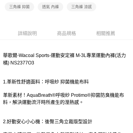
宅配
三角褲 抑菌
透氣 內褲
三角褲 涼感
每筆NT$80，滿NT$1,000(含以上)免運費
離島
每筆NT$220
詳細說明
商品規格
相關推薦
付款後門市自取
每筆NT$80，滿NT$1,000(含以上)免運費
華歌爾-Wacoal Sports-運動安定褲 M-3L專業運動內褲(活力
橘) NS2377O3
1.革新性舒適面料：呼吸紗 抑菌機能布料
革新素材！AquaBreath®呼吸紗 Protimo®抑菌防臭機能布
料，解決運動流汗時所產生的溼熱感。
2.好動安心小心機：後臀三角立裁版型設計