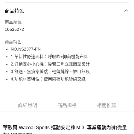
超商取貨付款
商品特色
LINE Pay
商品編號
街口支付
10535272
ATM付款
商品特色
運送方式
NO.NS2377-FN
1.革新性舒適面料：呼吸紗+抑菌機能布料
全家取貨付款
2.好動安心小心機：後臀三角立裁版型設計
每筆NT$80，滿NT$1,000(含以上)免運費
3.舒適、無痕穿著感：輕薄縫線、褲口無痕
付款後全家取貨
4.功能材質特性：使用兩種功能紗線交織
每筆NT$80，滿NT$1,000(含以上)免運費
7-11取貨付款
每筆NT$80，滿NT$1,000(含以上)免運費
詳細說明
商品規格
相關推薦
付款後7-11取貨
每筆NT$80，滿NT$1,000(含以上)免運費
華歌爾-Wacoal Sports-運動安定褲 M-3L專業運動內褲(微量