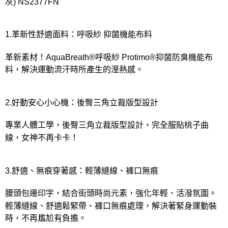
宅配
灰) NS2377FN
每筆NT$80，滿NT$1,000(含以上)免運費
離島
1.革新性舒適面料：呼吸紗 抑菌機能布料
每筆NT$220
革新素材！AquaBreath®呼吸紗 Protimo®抑菌防臭機能布
付款後門市自取
料，解決運動流汗時所產生的溼熱感。
每筆NT$80，滿NT$1,000(含以上)免運費
2.好動安心小心機：後臀三角立裁版型設計
專業人體工學，後臀三角立裁版型設計，完全服貼桃子曲
線，女神不再卡卡！
3.舒適、無痕穿著感：輕薄縫線、褲口無痕
腰頭包邊印字，結合街頭時尚元素，強化年輕、活潑氛圍。
輕薄縫線、舒適鬆緊帶、褲口無痕處理，解決著緊身運動裝
時，不再尷尬有負擔。