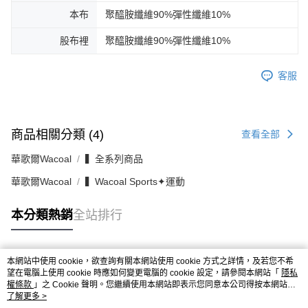
本布
聚醯胺纖維90%彈性纖維10%
股布裡
聚醯胺纖維90%彈性纖維10%
客服
商品相關分類 (4)
查看全部
華歌爾Wacoal
▍全系列商品
華歌爾Wacoal
▍Wacoal Sports✦運動
本分類熱銷
全站排行
本網站中使用 cookie，欲查詢有關本網站使用 cookie 方式之詳情，及若您不希
熱門標籤
望在電腦上使用 cookie 時應如何變更電腦的 cookie 設定，請參閱本網站「
隱私
權條款
」之 Cookie 聲明。您繼續使用本網站即表示您同意本公司得按本網站使
用條款之 Cookie 聲明使用 cookie。
了解更多 >