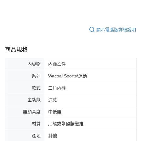
顯示電腦版詳細說明
商品規格
內容物
內褲乙件
系列
Wacoal Sports/運動
款式
三角內褲
主功能
涼感
腰頭高度
中低腰
材質
尼龍或聚醯胺纖維
產地
其他