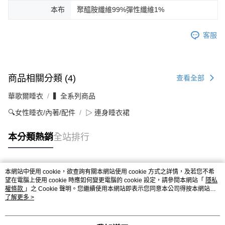
本布
聚醯胺纖維99%彈性纖維1%
客服
商品相關分類 (4)
查看全部
華歌爾睡衣
▍全系列商品
🔍女性睡衣/內著/配件
▷ 連身睡衣裙
本分類熱銷
全站排行
本網站中使用 cookie，欲查詢有關本網站使用 cookie 方式之詳情，及若您不希
熱門標籤
望在電腦上使用 cookie 時應如何變更電腦的 cookie 設定，請參閱本網站「
隱私
權條款
」之 Cookie 聲明。您繼續使用本網站即表示您同意本公司得按本網站使
用條款之 Cookie 聲明使用 cookie。
了解更多 >