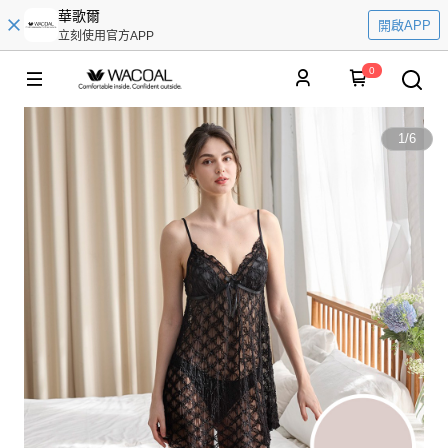
華歌爾
開啟APP
立刻使用官方APP
0
1
/
6