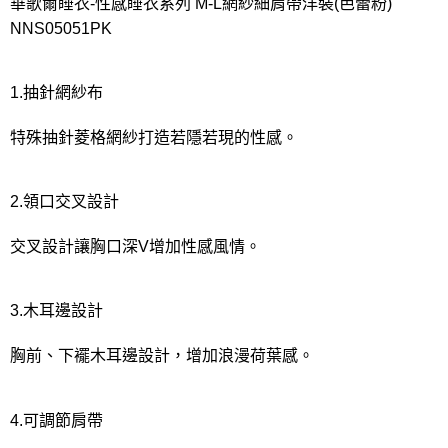
宅配
華歌爾睡衣-性感睡衣系列 M-L網紗細肩帶洋裝(芭蕾粉)
NNS05051PK
每筆NT$80，滿NT$1,000(含以上)免運費
離島
1.抽針網紗布
每筆NT$220
付款後門市自取
特殊抽針菱格網紗打造若隱若現的性感。
每筆NT$80，滿NT$1,000(含以上)免運費
2.領口交叉設計
交叉設計讓胸口深V增加性感風情。
3.木耳邊設計
胸前、下襬木耳邊設計，增加浪漫荷葉感。
4.可調節肩帶