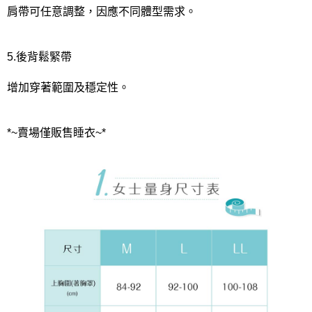
肩帶可任意調整，因應不同體型需求。
5.後背鬆緊帶
增加穿著範圍及穩定性。
*~賣場僅販售睡衣~*