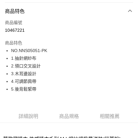
超商取貨付款
商品特色
LINE Pay
商品編號
街口支付
10467221
ATM付款
商品特色
運送方式
NO.NNS05051-PK
1.抽針網紗布
全家取貨付款
2.領口交叉設計
每筆NT$80，滿NT$1,000(含以上)免運費
3.木耳邊設計
付款後全家取貨
4.可調節肩帶
每筆NT$80，滿NT$1,000(含以上)免運費
5.後背鬆緊帶
7-11取貨付款
每筆NT$80，滿NT$1,000(含以上)免運費
詳細說明
商品規格
相關推薦
付款後7-11取貨
每筆NT$80，滿NT$1,000(含以上)免運費