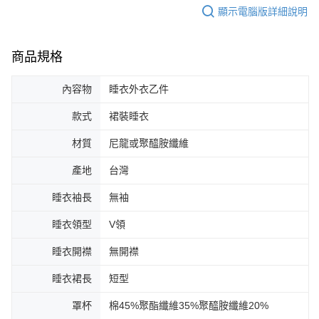
顯示電腦版詳細說明
商品規格
內容物
睡衣外衣乙件
款式
裙裝睡衣
材質
尼龍或聚醯胺纖維
產地
台灣
睡衣袖長
無袖
睡衣領型
V領
睡衣開襟
無開襟
睡衣裙長
短型
罩杯
棉45%聚酯纖維35%聚醯胺纖維20%