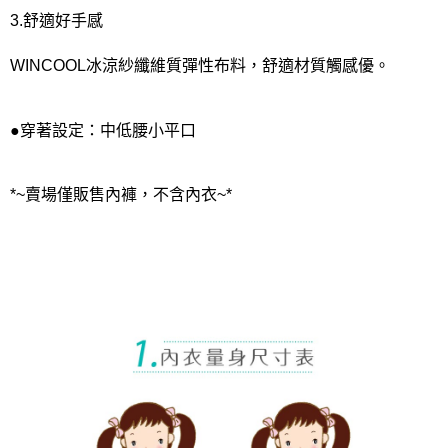
3.舒適好手感
WINCOOL冰涼紗纖維質彈性布料，舒適材質觸感優。
●穿著設定：中低腰小平口
*~賣場僅販售內褲，不含內衣~*