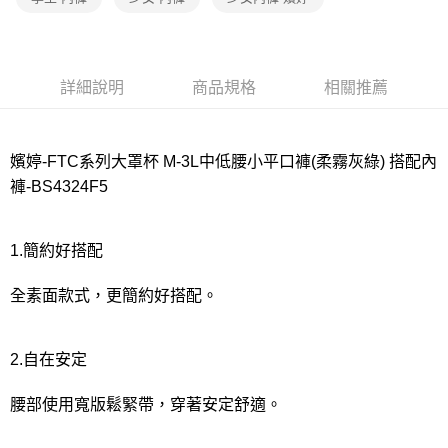
宅配
每筆NT$80，滿NT$1,000(含以上)免運費
離島
詳細說明
商品規格
相關推薦
每筆NT$220
付款後門市自取
每筆NT$80，滿NT$1,000(含以上)免運費
嬪婷-FTC系列大罩杯 M-3L中低腰小平口褲(柔霧灰綠) 搭配內
褲-BS4324F5
1.簡約好搭配
全素面款式，更簡約好搭配。
2.自在安定
腰部使用寬版鬆緊帶，穿著安定舒適。