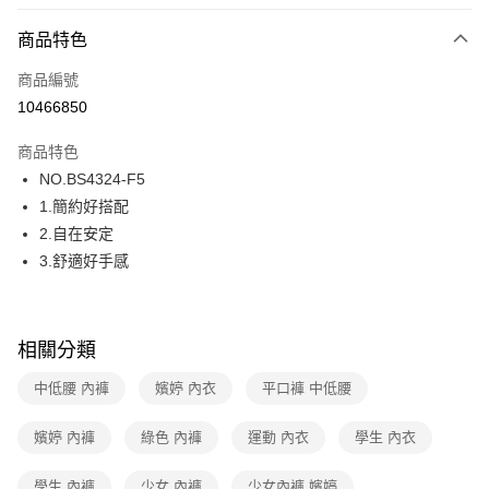
超商取貨付款
商品特色
LINE Pay
商品編號
街口支付
10466850
ATM付款
商品特色
運送方式
NO.BS4324-F5
1.簡約好搭配
全家取貨付款
2.自在安定
每筆NT$80，滿NT$1,000(含以上)免運費
3.舒適好手感
付款後全家取貨
每筆NT$80，滿NT$1,000(含以上)免運費
相關分類
7-11取貨付款
每筆NT$80，滿NT$1,000(含以上)免運費
中低腰 內褲
嬪婷 內衣
平口褲 中低腰
付款後7-11取貨
嬪婷 內褲
綠色 內褲
運動 內衣
學生 內衣
每筆NT$80，滿NT$1,000(含以上)免運費
學生 內褲
少女 內褲
少女內褲 嬪婷