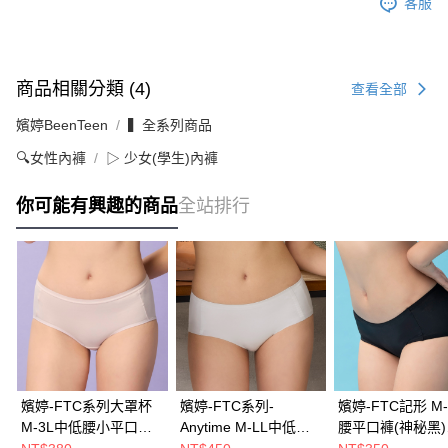
客服
商品相關分類 (4)
查看全部
嬪婷BeenTeen
▍全系列商品
🔍女性內褲
▷ 少女(學生)內褲
你可能有興趣的商品
全站排行
嬪婷-FTC系列大罩杯
嬪婷-FTC系列-
嬪婷-FTC記形 M-
M-3L中低腰小平口褲
Anytime M-LL中低腰
腰平口褲(神秘黑)