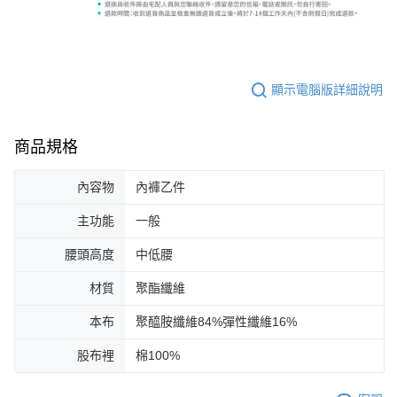
顯示電腦版詳細說明
商品規格
內容物
內褲乙件
主功能
一般
腰頭高度
中低腰
材質
聚酯纖維
本布
聚醯胺纖維84%彈性纖維16%
股布裡
棉100%