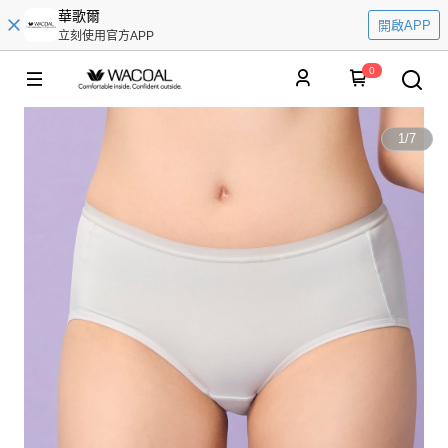
華歌爾
開啟APP
立刻使用官方APP
0
1
/
7