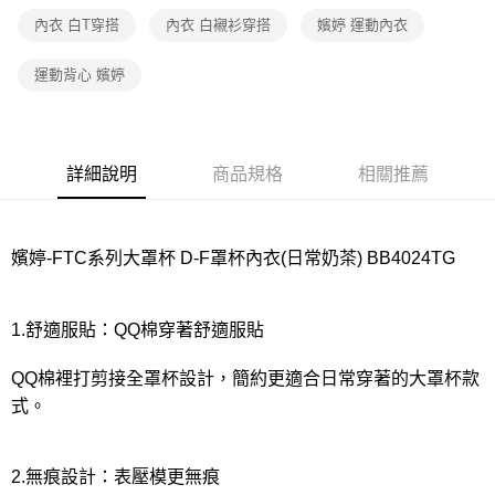
宅配
內衣 白T穿搭
內衣 白襯衫穿搭
嬪婷 運動內衣
每筆NT$80，滿NT$1,000(含以上)免運費
離島
運動背心 嬪婷
每筆NT$220
付款後門市自取
每筆NT$80，滿NT$1,000(含以上)免運費
詳細說明
商品規格
相關推薦
嬪婷-FTC系列大罩杯 D-F罩杯內衣(日常奶茶) BB4024TG
1.舒適服貼：QQ棉穿著舒適服貼
QQ棉裡打剪接全罩杯設計，簡約更適合日常穿著的大罩杯款
式。
2.無痕設計：表壓模更無痕