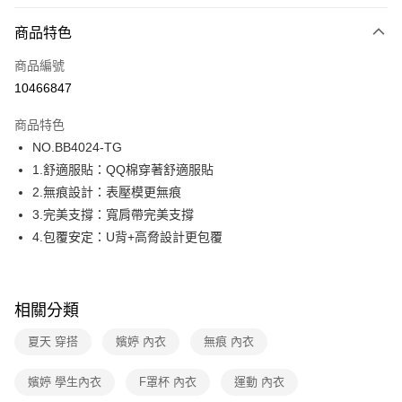
超商取貨付款
商品特色
LINE Pay
商品編號
街口支付
10466847
ATM付款
商品特色
運送方式
NO.BB4024-TG
1.舒適服貼：QQ棉穿著舒適服貼
全家取貨付款
2.無痕設計：表壓模更無痕
每筆NT$80，滿NT$1,000(含以上)免運費
3.完美支撐：寬肩帶完美支撐
付款後全家取貨
4.包覆安定：U背+高脅設計更包覆
每筆NT$80，滿NT$1,000(含以上)免運費
7-11取貨付款
相關分類
每筆NT$80，滿NT$1,000(含以上)免運費
夏天 穿搭
嬪婷 內衣
無痕 內衣
付款後7-11取貨
每筆NT$80，滿NT$1,000(含以上)免運費
嬪婷 學生內衣
F罩杯 內衣
運動 內衣