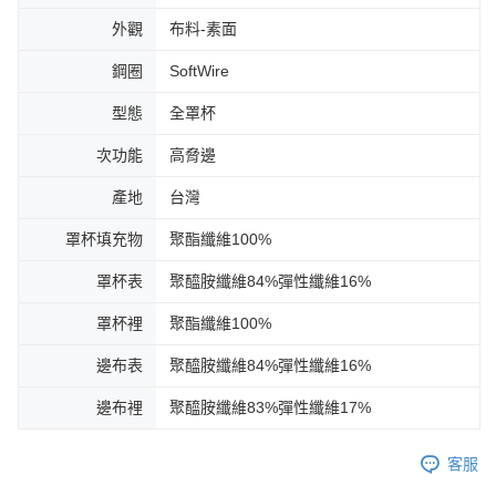
外觀
布料-素面
鋼圈
SoftWire
型態
全罩杯
次功能
高脅邊
產地
台灣
罩杯填充物
聚酯纖維100%
罩杯表
聚醯胺纖維84%彈性纖維16%
罩杯裡
聚酯纖維100%
邊布表
聚醯胺纖維84%彈性纖維16%
邊布裡
聚醯胺纖維83%彈性纖維17%
客服