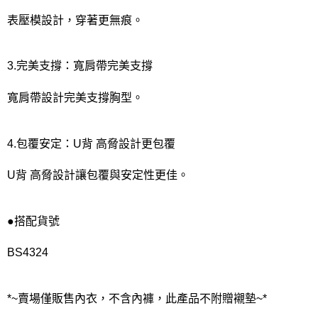
表壓模設計，穿著更無痕。
3.完美支撐：寬肩帶完美支撐
寬肩帶設計完美支撐胸型。
4.包覆安定：U背 高脅設計更包覆
U背 高脅設計讓包覆與安定性更佳。
●搭配貨號
BS4324
*~賣場僅販售內衣，不含內褲，此產品不附贈襯墊~*