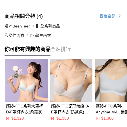
商品相關分類 (4)
查看全部
嬪婷BeenTeen
▍全系列商品
🔍女性內衣
▷ 學生內衣
你可能有興趣的商品
全站排行
嬪婷-FTC系列大罩杯
嬪婷-FTC記形無痕 B-
嬪婷-FTC系列-
D-F罩杯內衣(柔霧灰
E罩杯內衣(奶茶色)
Anytime M-LL
綠) BB4024F5
BB3660TG
內衣(紓壓綠)
NT$1,320
NT$1,380
NT$1,380
BBB323GQ