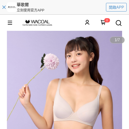
華歌爾
開啟APP
立刻使用官方APP
0
1
/
7