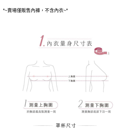
*~賣場僅販售內褲，不含內衣~*