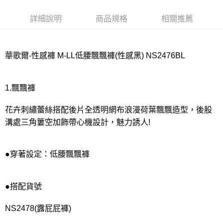
宅配
每筆NT$80，滿NT$1,000(含以上)免運費
詳細說明
商品規格
相關推薦
離島
每筆NT$220
華歌爾-性感褲 M-LL低腰飄飄褲(性感黑) NS2476BL
付款後門市自取
每筆NT$80，滿NT$1,000(含以上)免運費
1.飄飄褲
花卉刺繡蕾絲搭配後片全透明網布浪漫荷葉飄飄造型，後股
溝處三角簍空加飾帶心機設計，魅力誘人!
●穿著設定：低腰飄飄褲
●搭配貨號
NS2478(露屁屁褲)