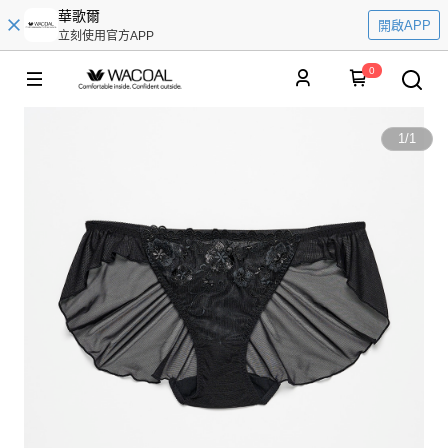
華歌爾
開啟APP
立刻使用官方APP
0
1
/
1