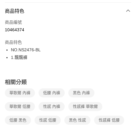
超商取貨付款
商品特色
LINE Pay
商品編號
街口支付
10464374
ATM付款
商品特色
運送方式
NO.NS2476-BL
1.飄飄褲
全家取貨付款
每筆NT$80，滿NT$1,000(含以上)免運費
付款後全家取貨
相關分類
每筆NT$80，滿NT$1,000(含以上)免運費
華歌爾 內褲
低腰 內褲
黑色 內褲
7-11取貨付款
每筆NT$80，滿NT$1,000(含以上)免運費
華歌爾 低腰
性感 內褲
性感褲 華歌爾
付款後7-11取貨
低腰 黑色
性感 低腰
黑色 性感
性感褲 低腰
每筆NT$80，滿NT$1,000(含以上)免運費