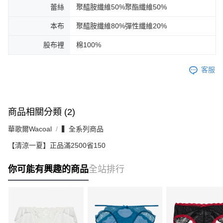
蕾絲
聚醯胺纖維50%聚酯纖維50%
本布
聚醯胺纖維80%彈性纖維20%
股布裡
棉100%
客服
商品相關分類 (2)
華歌爾Wacoal
▍全系列商品
【清涼一夏】正品滿2500省150
你可能有興趣的商品
全站排行