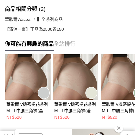
商品相關分類 (2)
華歌爾Wacoal
▍全系列商品
【清涼一夏】正品滿2500省150
你可能有興趣的商品
全站排行
華歌爾 V機密提花系列
華歌爾 V機密提花系列
華歌爾 V機密提
M-LL中腰三角褲(晶礦
M-LL中腰三角褲(蒼穹
M-LL中腰三角褲
海鹽灰) 熱銷經典款-深
黃綠) 熱銷經典款-深V
霧綠) 熱銷經典款
NT$520
NT$520
NT$520
V剪裁-完美無痕-
剪裁-完美無痕-
剪裁-完美無痕-
NS1604FC
NS1604GO
NS1604GQ