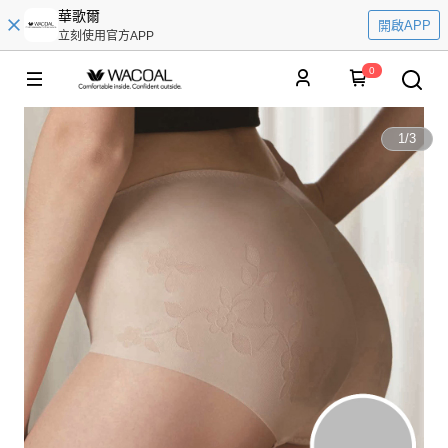
華歌爾
開啟APP
立刻使用官方APP
0
1
/
3