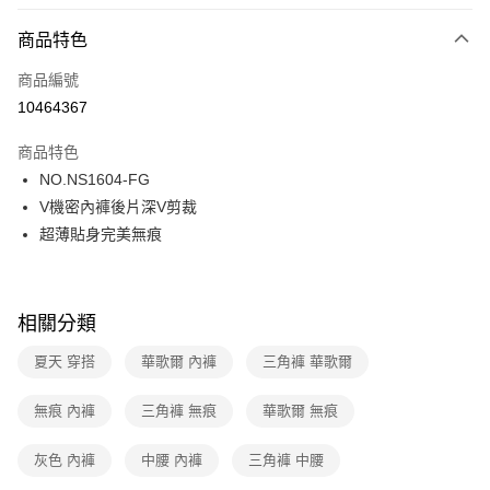
超商取貨付款
商品特色
LINE Pay
商品編號
街口支付
10464367
ATM付款
商品特色
運送方式
NO.NS1604-FG
V機密內褲後片深V剪裁
全家取貨付款
超薄貼身完美無痕
每筆NT$80，滿NT$1,000(含以上)免運費
付款後全家取貨
每筆NT$80，滿NT$1,000(含以上)免運費
相關分類
7-11取貨付款
夏天 穿搭
華歌爾 內褲
三角褲 華歌爾
每筆NT$80，滿NT$1,000(含以上)免運費
無痕 內褲
三角褲 無痕
華歌爾 無痕
付款後7-11取貨
每筆NT$80，滿NT$1,000(含以上)免運費
灰色 內褲
中腰 內褲
三角褲 中腰