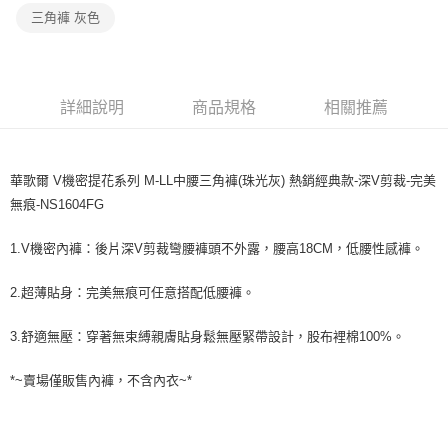
宅配
三角褲 灰色
每筆NT$80，滿NT$1,000(含以上)免運費
離島
每筆NT$220
詳細說明
商品規格
相關推薦
付款後門市自取
每筆NT$80，滿NT$1,000(含以上)免運費
華歌爾 V機密提花系列 M-LL中腰三角褲(珠光灰) 熱銷經典款-深V剪裁-完美
無痕-NS1604FG
1.V機密內褲：後片深V剪裁彎腰褲頭不外露，腰高18CM，低腰性感褲。
2.超薄貼身：完美無痕可任意搭配低腰褲。
3.舒適無壓：穿著無束縛親膚貼身鬆無壓緊帶設計，股布裡棉100%。
*~賣場僅販售內褲，不含內衣~*