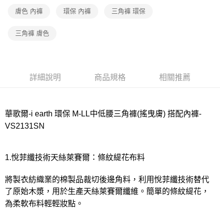
宅配
膚色 內褲
環保 內褲
三角褲 環保
每筆NT$80，滿NT$1,000(含以上)免運費
離島
三角褲 膚色
每筆NT$220
付款後門市自取
每筆NT$80，滿NT$1,000(含以上)免運費
詳細說明
商品規格
相關推薦
華歌爾-i earth 環保 M-LL中低腰三角褲(搖曳膚) 搭配內褲-
VS2131SN
1.悅菲纖技術天絲萊賽爾：條紋緹花布料
將製衣紡織業的棉製品裁切後邊角料，利用悅菲纖技術替代
了原始木漿，用於生產天絲萊賽爾纖維。簡單的條紋緹花，
為柔軟布料輕輕妝點。