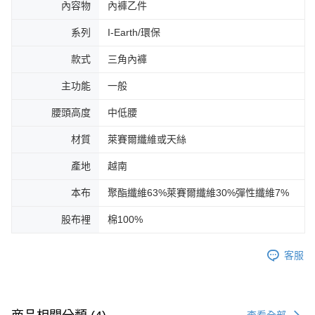
內容物
內褲乙件
系列
I-Earth/環保
款式
三角內褲
主功能
一般
腰頭高度
中低腰
材質
萊賽爾纖維或天絲
產地
越南
本布
聚酯纖維63%萊賽爾纖維30%彈性纖維7%
股布裡
棉100%
客服