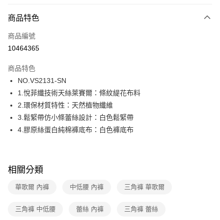
超商取貨付款
商品特色
LINE Pay
商品編號
街口支付
10464365
ATM付款
商品特色
運送方式
NO.VS2131-SN
1.悅菲纖技術天絲萊賽爾：條紋緹花布料
全家取貨付款
2.環保材質特性：天然植物纖維
每筆NT$80，滿NT$1,000(含以上)免運費
3.鬆緊帶仿小條蕾絲設計：白色鬆緊帶
付款後全家取貨
4.膠原絲蛋白純棉褲底布：白色褲底布
每筆NT$80，滿NT$1,000(含以上)免運費
7-11取貨付款
相關分類
每筆NT$80，滿NT$1,000(含以上)免運費
華歌爾 內褲
中低腰 內褲
三角褲 華歌爾
付款後7-11取貨
每筆NT$80，滿NT$1,000(含以上)免運費
三角褲 中低腰
蕾絲 內褲
三角褲 蕾絲