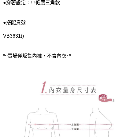
●穿著設定：中低腰三角款
●搭配貨號
VB3631()
*~賣場僅販售內褲，不含內衣~*