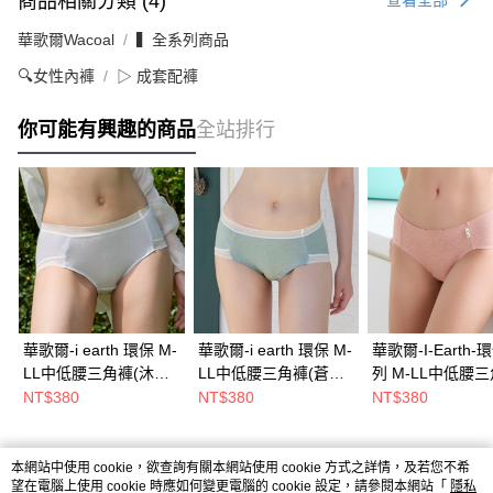
商品相關分類 (4)
查看全部
華歌爾Wacoal
▍全系列商品
🔍女性內褲
▷ 成套配褲
你可能有興趣的商品
全站排行
華歌爾-i earth 環保 M-
華歌爾-i earth 環保 M-
華歌爾-I-Earth-
LL中低腰三角褲(沐光
LL中低腰三角褲(蒼鬱
列 M-LL中低腰
灰) 搭配內褲-
綠) 搭配內褲-
(憧憬膚) VS2132
NT$380
NT$380
NT$380
VS2131F2
VS2131HM
熱門標籤