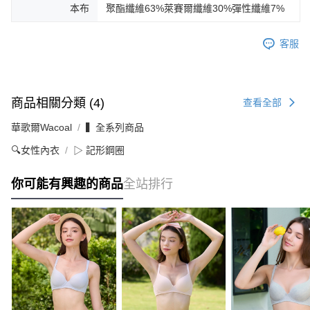
本布
聚酯纖維63%萊賽爾纖維30%彈性纖維7%
客服
商品相關分類 (4)
查看全部
華歌爾Wacoal
▍全系列商品
🔍女性內衣
▷ 記形鋼圈
你可能有興趣的商品
全站排行