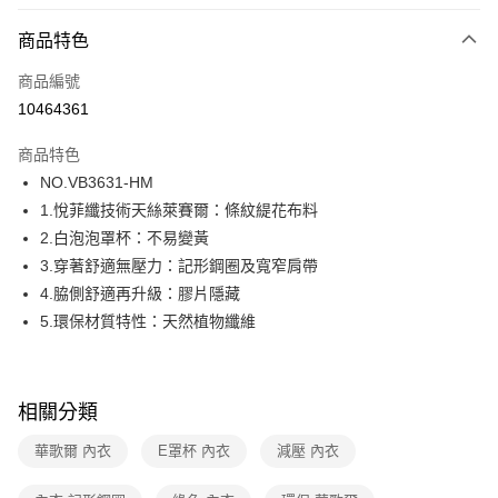
超商取貨付款
商品特色
LINE Pay
商品編號
街口支付
10464361
ATM付款
商品特色
運送方式
NO.VB3631-HM
1.悅菲纖技術天絲萊賽爾：條紋緹花布料
全家取貨付款
2.白泡泡罩杯：不易變黃
每筆NT$80，滿NT$1,000(含以上)免運費
3.穿著舒適無壓力：記形鋼圈及寬窄肩帶
付款後全家取貨
4.脇側舒適再升級：膠片隱藏
每筆NT$80，滿NT$1,000(含以上)免運費
5.環保材質特性：天然植物纖維
7-11取貨付款
每筆NT$80，滿NT$1,000(含以上)免運費
相關分類
付款後7-11取貨
華歌爾 內衣
E罩杯 內衣
減壓 內衣
每筆NT$80，滿NT$1,000(含以上)免運費