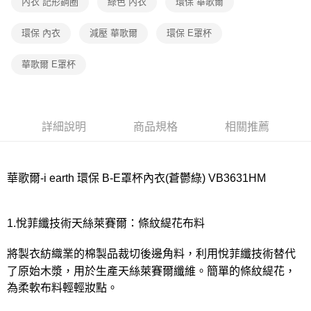
宅配
內衣 記形鋼圈
綠色 內衣
環保 華歌爾
每筆NT$80，滿NT$1,000(含以上)免運費
環保 內衣
減壓 華歌爾
環保 E罩杯
離島
每筆NT$220
華歌爾 E罩杯
付款後門市自取
每筆NT$80，滿NT$1,000(含以上)免運費
詳細說明
商品規格
相關推薦
華歌爾-i earth 環保 B-E罩杯內衣(蒼鬱綠) VB3631HM
1.悅菲纖技術天絲萊賽爾：條紋緹花布料
將製衣紡織業的棉製品裁切後邊角料，利用悅菲纖技術替代
了原始木漿，用於生產天絲萊賽爾纖維。簡單的條紋緹花，
為柔軟布料輕輕妝點。