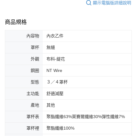
顯示電腦版詳細說明
商品規格
內容物
內衣乙件
罩杯
無縫
外觀
布料-緹花
鋼圈
NT Wire
型態
３／４罩杯
主功能
舒適減壓
產地
其他
罩杯表
聚酯纖維63%萊賽爾纖維30%彈性纖維7%
罩杯裡
聚酯纖維100%