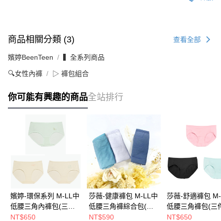
商品相關分類 (3)
查看全部
嬪婷BeenTeen
▍全系列商品
🔍女性內褲
▷ 褲包組合
你可能有興趣的商品
全站排行
嬪婷-環保系列 M-LL中
莎薇-健康褲包 M-LL中
莎薇-舒適褲包 M-
低腰三角內褲包(三件
低腰三角褲綜合包(三
低腰三角褲包(三
組) BS5143SXX
件組) 蠶絲蛋白-保濕親
AS3191SXX
NT$650
NT$590
NT$650