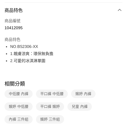
超商取貨付款
商品特色
LINE Pay
商品編號
街口支付
10412095
ATM付款
商品特色
運送方式
NO.BS2306-XX
1.親膚涼爽：環保無負擔
全家取貨付款
2.可愛的冰淇淋單圖
每筆NT$80，滿NT$1,000(含以上)免運費
付款後全家取貨
每筆NT$80，滿NT$1,000(含以上)免運費
相關分類
7-11取貨付款
中低腰 內褲
平口褲 中低腰
嬪婷 內褲
每筆NT$80，滿NT$1,000(含以上)免運費
嬪婷 中低腰
平口褲 嬪婷
兒童 內褲
付款後7-11取貨
每筆NT$80，滿NT$1,000(含以上)免運費
內褲 三件組
嬪婷 三件組