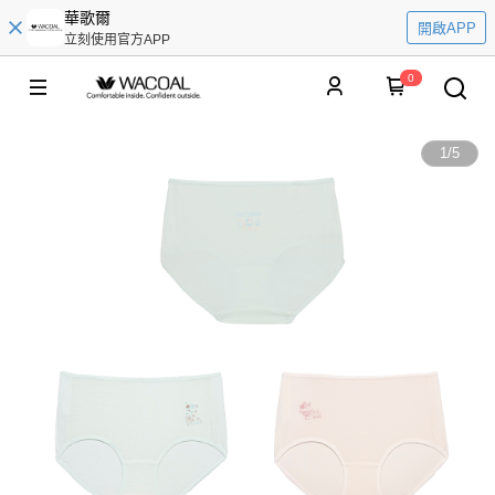
華歌爾
開啟APP
立刻使用官方APP
0
1
/
5