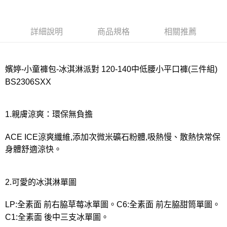
宅配
每筆NT$80，滿NT$1,000(含以上)免運費
詳細說明
商品規格
相關推薦
離島
每筆NT$220
付款後門市自取
嬪婷-小童褲包-冰淇淋派對 120-140中低腰小平口褲(三件組)
每筆NT$80，滿NT$1,000(含以上)免運費
BS2306SXX
1.親膚涼爽：環保無負擔
ACE ICE涼爽纖維,添加次微米礦石粉體,吸熱慢、散熱快常保
身體舒適涼快。
2.可愛的冰淇淋單圖
LP:全素面 前右脇草莓冰單圖。C6:全素面 前左脇甜筒單圖。
C1:全素面 後中三支冰單圖。