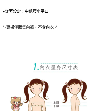
●穿著設定：中低腰小平口
*~賣場僅販售內褲，不含內衣~*