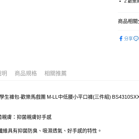
2.歡
全家取貨
每筆NT$8
商品相關分
付款後全
嬪婷BeenT
分享
每筆NT$8
🔍女性內
7-11取貨
每筆NT$8
付款後7-1
說明
商品規格
相關推薦
每筆NT$8
宅配
學生褲包-歡樂馬戲團 M-LL中低腰小平口褲(三件組) BS4310SX
每筆NT$8
離島
抑菌親膚：抑菌親膚好手感
每筆NT$2
付款後門
纖維具有抑菌防臭、吸濕透氣、好手感的特性。
每筆NT$8