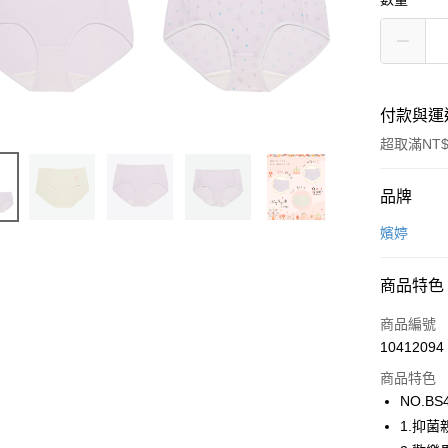
付款與運
超取滿NT$
付款方式
品牌
信用卡一
嬪婷
超商取貨
商品特色
LINE Pay
商品編號
街口支付
10412094
商品特色
ATM付款
NO.BS
1.抑
運送方式