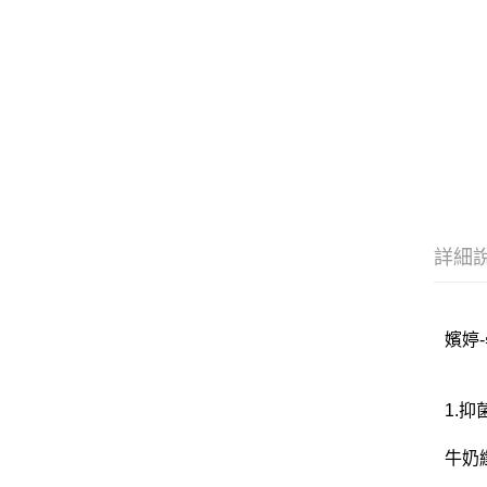
詳細
嬪婷-
1.
牛奶