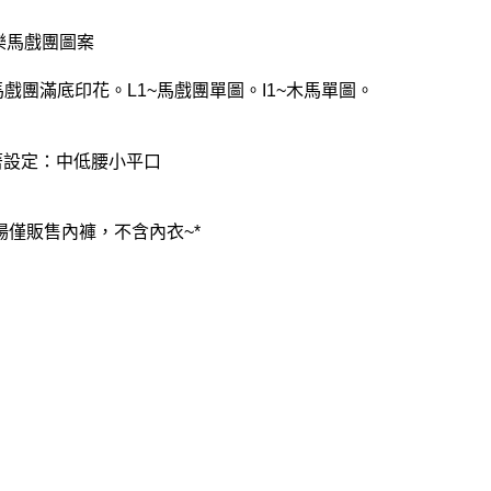
歡樂馬戲團圖案
~馬戲團滿底印花。L1~馬戲團單圖。I1~木馬單圖。
著設定：中低腰小平口
賣場僅販售內褲，不含內衣~*