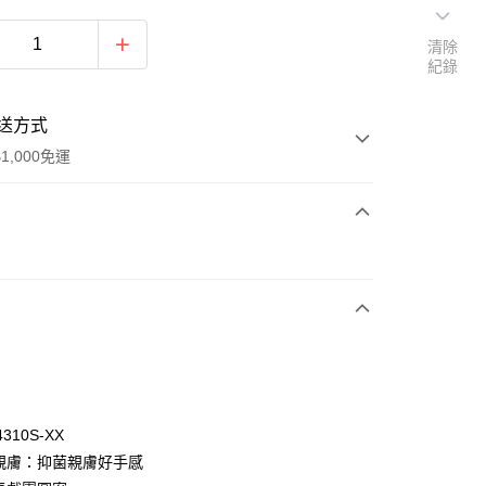
清除
紀錄
送方式
1,000免運
次付款
付款
4310S-XX
菌親膚：抑菌親膚好手感