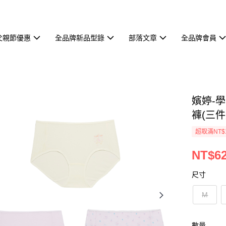
父親節優惠
全品牌新品型錄
部落文章
全品牌會員
嬪婷-
褲(三件組
超取滿NT$
NT$6
尺寸
M
數量