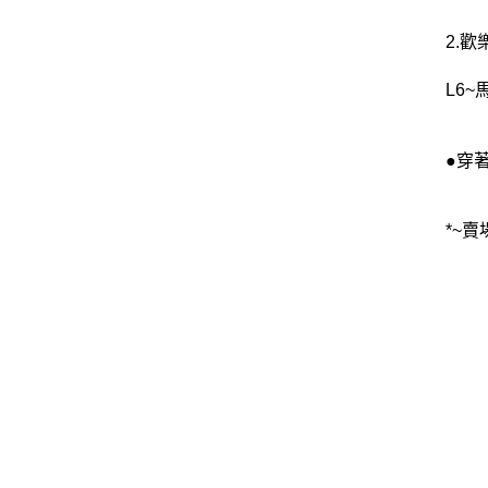
2.
L6
●穿
*~