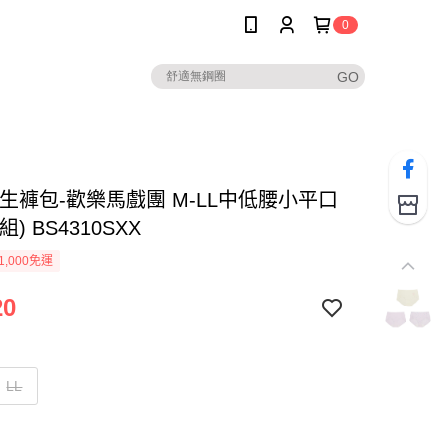
0
學生褲包-歡樂馬戲團 M-LL中低腰小平口
) BS4310SXX
1,000免運
20
LL