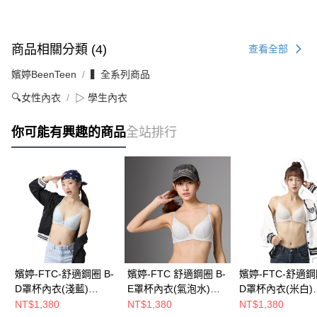
商品相關分類 (4)
查看全部
嬪婷BeenTeen
▍全系列商品
🔍女性內衣
▷ 學生內衣
你可能有興趣的商品
全站排行
嬪婷-FTC-舒適鋼圈 B-
嬪婷-FTC 舒適鋼圈 B-
嬪婷-FTC-舒適鋼圈
D罩杯內衣(淺藍)
E罩杯內衣(氣泡水)
D罩杯內衣(米白)
BB3696D3
BB3684CR
BB3696CR
NT$1,380
NT$1,380
NT$1,380