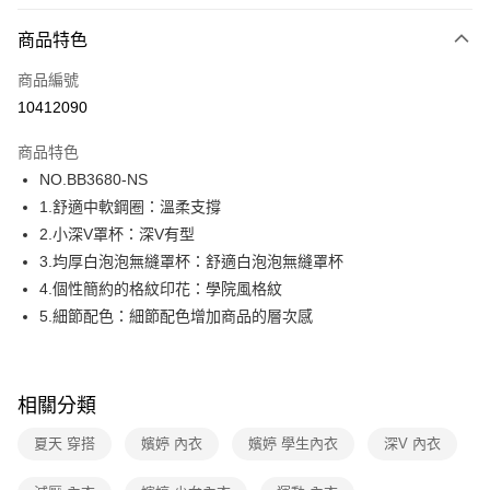
超商取貨付款
商品特色
LINE Pay
商品編號
街口支付
10412090
ATM付款
商品特色
運送方式
NO.BB3680-NS
1.舒適中軟鋼圈：溫柔支撐
全家取貨付款
2.小深V罩杯：深V有型
每筆NT$80，滿NT$1,000(含以上)免運費
3.均厚白泡泡無縫罩杯：舒適白泡泡無縫罩杯
付款後全家取貨
4.個性簡約的格紋印花：學院風格紋
每筆NT$80，滿NT$1,000(含以上)免運費
5.細節配色：細節配色增加商品的層次感
7-11取貨付款
每筆NT$80，滿NT$1,000(含以上)免運費
相關分類
付款後7-11取貨
夏天 穿搭
嬪婷 內衣
嬪婷 學生內衣
深V 內衣
每筆NT$80，滿NT$1,000(含以上)免運費