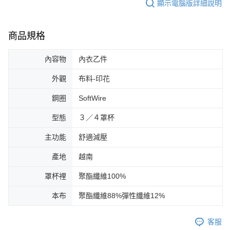
顯示電腦版詳細說明
商品規格
內容物
內衣乙件
外觀
布料-印花
鋼圈
SoftWire
型態
３／４罩杯
主功能
舒適減壓
產地
越南
罩杯裡
聚酯纖維100%
本布
聚酯纖維88%彈性纖維12%
客服