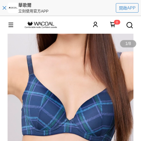
華歌爾
開啟APP
立刻使用官方APP
0
1
/
8