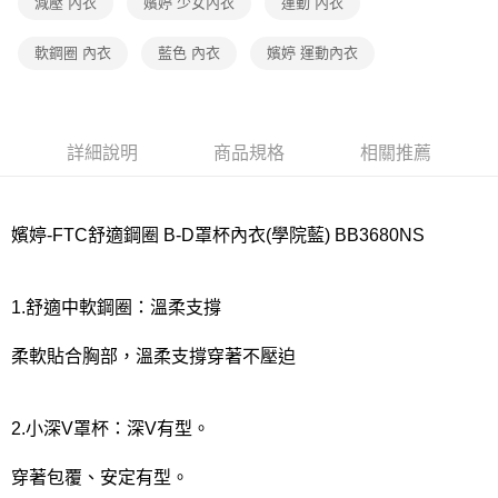
宅配
減壓 內衣
嬪婷 少女內衣
運動 內衣
每筆NT$80，滿NT$1,000(含以上)免運費
軟鋼圈 內衣
藍色 內衣
嬪婷 運動內衣
離島
每筆NT$220
付款後門市自取
詳細說明
商品規格
相關推薦
每筆NT$80，滿NT$1,000(含以上)免運費
嬪婷-FTC舒適鋼圈 B-D罩杯內衣(學院藍) BB3680NS
1.舒適中軟鋼圈：溫柔支撐
柔軟貼合胸部，溫柔支撐穿著不壓迫
2.小深V罩杯：深V有型。
穿著包覆、安定有型。