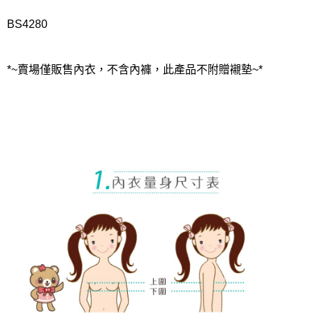
BS4280
*~賣場僅販售內衣，不含內褲，此產品不附贈襯墊~*