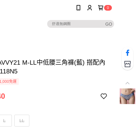
0
AVVY21 M-LL中低腰三角褲(藍) 搭配內
118N5
1,000免運
40
L
LL