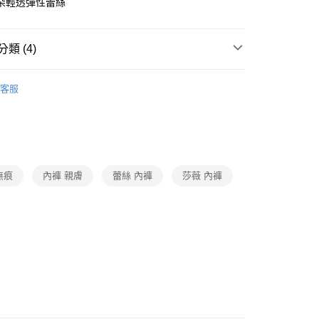
朵輕透彈性蕾絲
付款
0，滿NT$1,000(含以上)免運費
類 (4)
家取貨
Y
▍全系列商品
客服
0，滿NT$1,000(含以上)免運費
褲
▷ 成套配褲
付款
Y
▍SAVVY 21
0，滿NT$1,000(含以上)免運費
SALE🔥🔥🔥
【廣告新降】成套1388
1取貨
無痕
內褲 親膚
蕾絲 內褲
莎薇 內褲
0，滿NT$1,000(含以上)免運費
0，滿NT$1,000(含以上)免運費
20
市自取
0，滿NT$1,000(含以上)免運費