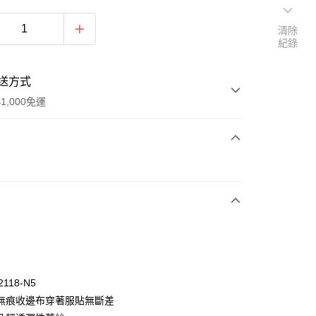
清除
紀錄
送方式
1,000免運
次付款
付款
2118-N5
無痕收邊布穿著服貼無斷差