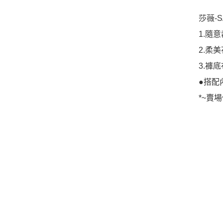
莎薇-S
1.隨
2.柔
3.褲
●搭配內
*~賣