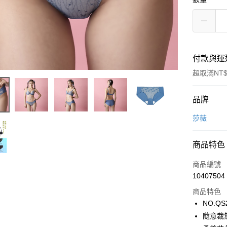
付款與運
超取滿NT$
付款方式
品牌
信用卡一
莎薇
超商取貨
商品特色
LINE Pay
商品編號
街口支付
10407504
商品特色
ATM付款
NO.QS
隨意裁
運送方式