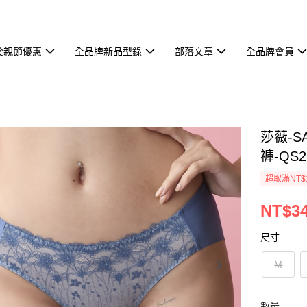
父親節優惠
全品牌新品型錄
部落文章
全品牌會員
莎薇-S
褲-QS2
超取滿NT$
NT$3
尺寸
M
數量