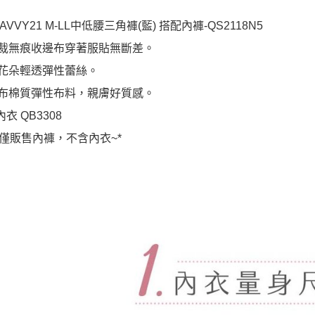
AVVY21 M-LL中低腰三角褲(藍) 搭配內褲-QS2118N5
意裁無痕收邊布穿著服貼無斷差。
美花朵輕透彈性蕾絲。
底布棉質彈性布料，親膚好質感。
衣 QB3308
場僅販售內褲，不含內衣~*