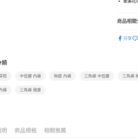
柔美花
全家取貨
每筆NT$8
商品相關分
付款後全
莎薇SAVV
分享
每筆NT$8
🔍女性內
7-11取貨
莎薇SAVV
每筆NT$8
分類
【好評不斷】
付款後7-1
穿搭
中低腰 內褲
無痕 內褲
三角褲 中低腰
三角褲 
每筆NT$8
宅配
內褲
三角褲 親膚
每筆NT$8
離島
每筆NT$2
付款後門
說明
商品規格
相關推薦
每筆NT$8