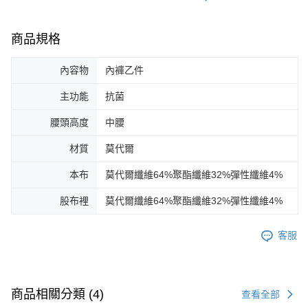
商品規格
內容物
內褲乙件
主功能
抗菌
腰頭高度
中腰
材質
莫代爾
本布
莫代爾纖維64%聚酯纖維32%彈性纖維4%
股布裡
莫代爾纖維64%聚酯纖維32%彈性纖維4%
客服
商品相關分類 (4)
查看全部