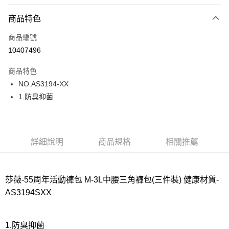
超商取貨付款
商品特色
LINE Pay
商品編號
街口支付
10407496
ATM付款
商品特色
運送方式
NO.AS3194-XX
1.防臭抑菌
全家取貨付款
每筆NT$80，滿NT$1,000(含以上)免運費
付款後全家取貨
詳細說明
商品規格
相關推薦
每筆NT$80，滿NT$1,000(含以上)免運費
7-11取貨付款
每筆NT$80，滿NT$1,000(含以上)免運費
莎薇-55周年活動褲包 M-3L中腰三角褲包(三件裝) 健康材質-
AS3194SXX
付款後7-11取貨
每筆NT$80，滿NT$1,000(含以上)免運費
1.防臭抑菌