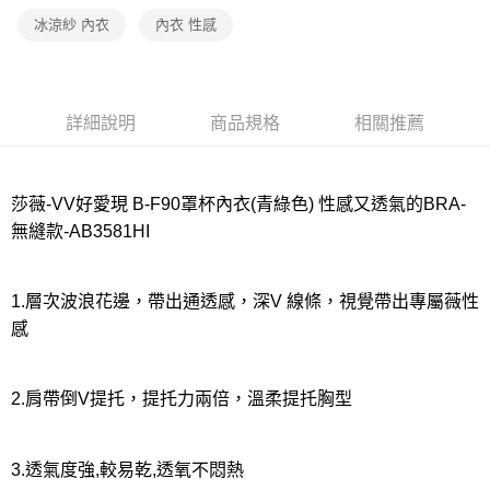
宅配
冰涼紗 內衣
內衣 性感
每筆NT$80，滿NT$1,000(含以上)免運費
離島
每筆NT$220
詳細說明
商品規格
相關推薦
付款後門市自取
每筆NT$80，滿NT$1,000(含以上)免運費
莎薇-VV好愛現 B-F90罩杯內衣(青綠色) 性感又透氣的BRA-
無縫款-AB3581HI
1.層次波浪花邊，帶出通透感，深V 線條，視覺帶出專屬薇性
感
2.肩帶倒V提托，提托力兩倍，溫柔提托胸型
3.透氣度強,較易乾,透氧不悶熱