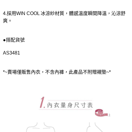
4.採用WIN COOL 冰涼紗材質，體感溫度瞬間降溫，沁涼舒
爽。
●搭配貨號
AS3481
*~賣場僅販售內衣，不含內褲，此產品不附贈襯墊~*