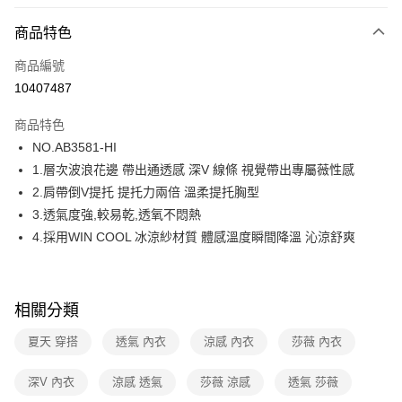
超商取貨付款
商品特色
LINE Pay
商品編號
街口支付
10407487
ATM付款
商品特色
運送方式
NO.AB3581-HI
1.層次波浪花邊 帶出通透感 深V 線條 視覺帶出專屬薇性感
全家取貨付款
2.肩帶倒V提托 提托力兩倍 溫柔提托胸型
每筆NT$80，滿NT$1,000(含以上)免運費
3.透氣度強,較易乾,透氧不悶熱
付款後全家取貨
4.採用WIN COOL 冰涼紗材質 體感溫度瞬間降溫 沁涼舒爽
每筆NT$80，滿NT$1,000(含以上)免運費
7-11取貨付款
相關分類
每筆NT$80，滿NT$1,000(含以上)免運費
夏天 穿搭
透氣 內衣
涼感 內衣
莎薇 內衣
付款後7-11取貨
每筆NT$80，滿NT$1,000(含以上)免運費
深V 內衣
涼感 透氣
莎薇 涼感
透氣 莎薇