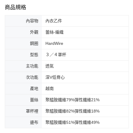
商品規格
內容物
內衣乙件
外觀
蕾絲-編織
鋼圈
HardWire
型態
３／４罩杯
主功能
透氣
次功能
深V低脊心
產地
越南
蕾絲
聚醯胺纖維79%彈性纖維21%
罩杯裡
聚醯胺纖維82%彈性纖維18%
邊布
聚醯胺纖維51%彈性纖維49%