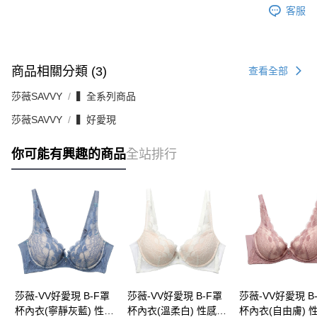
客服
商品相關分類 (3)
查看全部
莎薇SAVVY
▍全系列商品
莎薇SAVVY
▍好愛現
你可能有興趣的商品
全站排行
莎薇-VV好愛現 B-F罩
莎薇-VV好愛現 B-F罩
莎薇-VV好愛現 B
杯內衣(寧靜灰藍) 性感
杯內衣(溫柔白) 性感又
杯內衣(自由膚) 