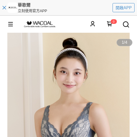
華歌爾
開啟APP
立刻使用官方APP
0
1
/
4