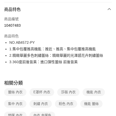
超商取貨付款
商品特色
LINE Pay
商品編號
街口支付
10407483
ATM付款
商品特色
運送方式
NO.AB4572-PY
1.集中包覆推高機能：推近、推高、集中包覆推高機能
全家取貨付款
2.精緻華麗多色刺繡蕾絲：精緻華麗的光澤感花卉刺繡蕾絲
每筆NT$80，滿NT$1,000(含以上)免運費
3.360度前後皆美：進口彈性蕾絲 前後皆美
付款後全家取貨
每筆NT$80，滿NT$1,000(含以上)免運費
相關分類
7-11取貨付款
每筆NT$80，滿NT$1,000(含以上)免運費
蕾絲 內衣
E罩杯 內衣
莎薇 內衣
機能 內衣
付款後7-11取貨
集中 內衣
刺繡 內衣
粉色 內衣
機能 蕾絲
每筆NT$80，滿NT$1,000(含以上)免運費
開運 內衣
內衣 幸運色