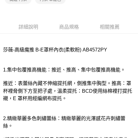
宅配
每筆NT$80，滿NT$1,000(含以上)免運費
離島
詳細說明
商品規格
相關推薦
每筆NT$220
付款後門市自取
每筆NT$80，滿NT$1,000(含以上)免運費
莎薇-高級魔推 B-E罩杯內衣(柔軟粉) AB4572PY
1.集中包覆推高機能：推近、推高、集中包覆推高機能。
推近：表蕾絲內藏不伸縮提托網，側推集中胸型。推高：罩
杯裡脅側下方至把子處，溫柔提托：BCD使用絲棉裡打提托
襯，E 罩杯用經編網布提托。
2.精緻華麗多色刺繡蕾絲：精緻華麗的光澤感花卉刺繡蕾
絲。