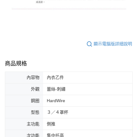
顯示電腦版詳細說明
商品規格
內容物
內衣乙件
外觀
蕾絲-刺繡
鋼圈
HardWire
型態
３／４罩杯
主功能
側推
次功能
集中托高