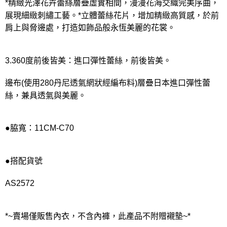
*精緻光澤花卉蕾絲層疊虛實相間，漫漫花海交織完美序曲，
展現細緻刺繡工藝。*立體蕾絲花片，增加精緻高質感，於前
肩上與脅邊處，打造如飾品般永恆美麗的花裳。
3.360度前後皆美：進口彈性蕾絲，前後皆美。
邊布(使用280丹尼透氣網狀經編布料)層疊日本進口彈性蕾
絲，兼具透氣與美麗。
●脇寬：11CM-C70
●搭配貨號
AS2572
*~賣場僅販售內衣，不含內褲，此產品不附贈襯墊~*