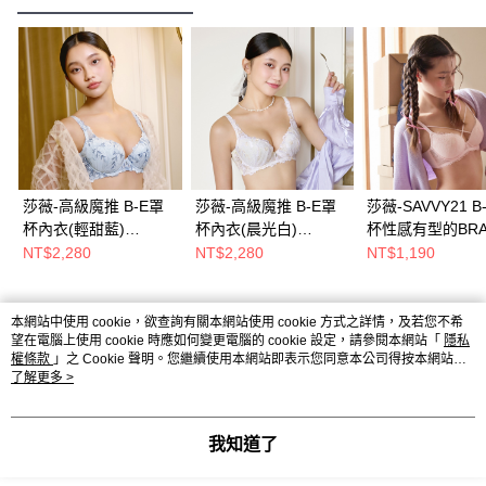
莎薇-高級魔推 B-E罩
莎薇-高級魔推 B-E罩
莎薇-SAVVY21 B
杯內衣(輕甜藍)
杯內衣(晨光白)
杯性感有型的BRA
AB4572DF
AB4572CR
QB3308PM
NT$2,280
NT$2,280
NT$1,190
本網站中使用 cookie，欲查詢有關本網站使用 cookie 方式之詳情，及若您不希
熱門標籤
望在電腦上使用 cookie 時應如何變更電腦的 cookie 設定，請參閱本網站「
隱私
權條款
」之 Cookie 聲明。您繼續使用本網站即表示您同意本公司得按本網站使
用條款之 Cookie 聲明使用 cookie。
了解更多 >
我知道了