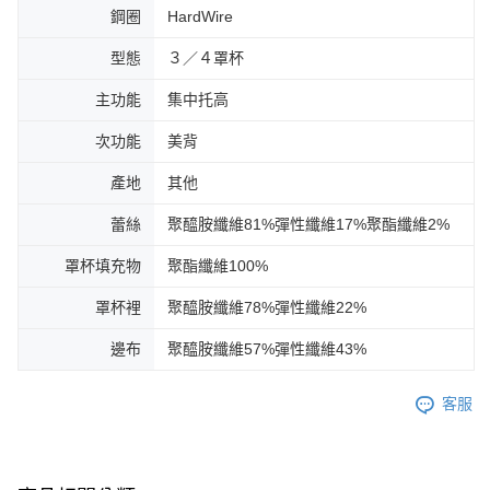
鋼圈
HardWire
型態
３／４罩杯
主功能
集中托高
次功能
美背
產地
其他
蕾絲
聚醯胺纖維81%彈性纖維17%聚酯纖維2%
罩杯填充物
聚酯纖維100%
罩杯裡
聚醯胺纖維78%彈性纖維22%
邊布
聚醯胺纖維57%彈性纖維43%
客服