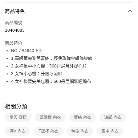
超商取貨付款
商品特色
LINE Pay
商品編號
街口支付
10404083
ATM付款
商品特色
運送方式
NO.ZB4640-PD
1.高級華麗黎芭蕾絲：經典玫瑰金綴飾紗線
全家取貨付款
2.女神集中小心機：560丹尼月牙提托片
每筆NT$80，滿NT$1,000(含以上)免運費
3.女神小心機：升級冰涼紗
付款後全家取貨
4.女神後背完美包覆：560丹尼網狀經編布
每筆NT$80，滿NT$1,000(含以上)免運費
7-11取貨付款
相關分類
每筆NT$80，滿NT$1,000(含以上)免運費
夏天 穿搭
華歌爾 內衣
蕾絲 內衣
涼感 內衣
付款後7-11取貨
每筆NT$80，滿NT$1,000(含以上)免運費
深V 內衣
F罩杯 內衣
包覆 內衣
集中 內衣