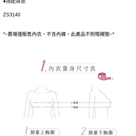
●搭配貨號
ZS3140
*~賣場僅販售內衣，不含內褲，此產品不附贈襯墊~*