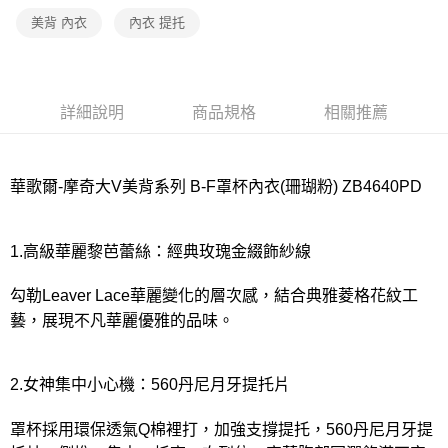
宅配
美背 內衣
內衣 提托
每筆NT$80，滿NT$1,000(含以上)免運費
離島
每筆NT$220
詳細說明
商品規格
相關推薦
付款後門市自取
每筆NT$80，滿NT$1,000(含以上)免運費
華歌爾-摩奇大V美背系列 B-F罩杯內衣(珊瑚粉) ZB4640PD
1.高級華麗黎芭蕾絲：經典玫瑰金綴飾紗線
勾勒Leaver Lace華麗變化的層次感，結合典雅菱格花紋工
藝，展現不凡華麗優雅的品味。
2.女神集中小心機：560丹尼月牙提托片
罩杯採用環保透氣Q棉裡打，加強支撐提托，560丹尼月牙提