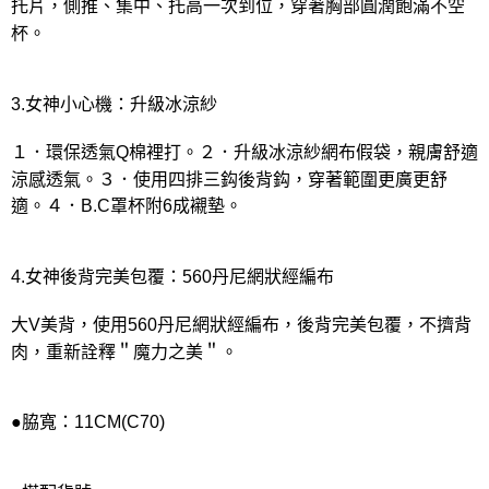
托片，側推、集中、托高一次到位，穿著胸部圓潤飽滿不空
杯。
3.女神小心機：升級冰涼紗
１．環保透氣Q棉裡打。２．升級冰涼紗網布假袋，親膚舒適
涼感透氣。３．使用四排三鈎後背鈎，穿著範圍更廣更舒
適。４．B.C罩杯附6成襯墊。
4.女神後背完美包覆：560丹尼網狀經編布
大V美背，使用560丹尼網狀經編布，後背完美包覆，不擠背
肉，重新詮釋＂魔力之美＂。
●脇寬：11CM(C70)