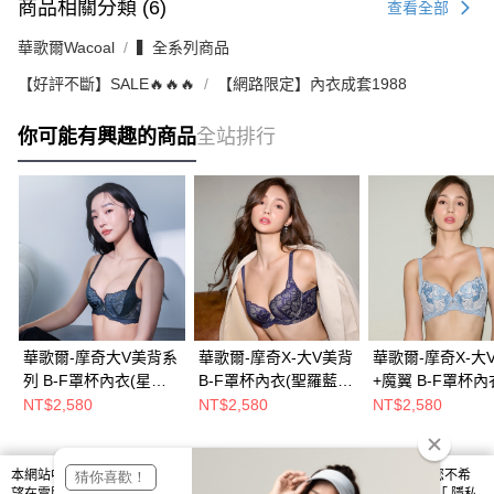
商品相關分類 (6)
查看全部
華歌爾Wacoal
▍全系列商品
【好評不斷】SALE🔥🔥🔥
【網路限定】內衣成套1988
你可能有興趣的商品
全站排行
華歌爾-摩奇大V美背系
華歌爾-摩奇X-大V美背
華歌爾-摩奇X-大
列 B-F罩杯內衣(星空
B-F罩杯內衣(聖羅藍)
+魔翼 B-F罩杯內
黑) ZB4640BM
ZB4389NC
膚水) ZB4322CD
NT$2,580
NT$2,580
NT$2,580
本網站中使用 cookie，欲查詢有關本網站使用 cookie 方式之詳情，及若您不希
熱門標籤