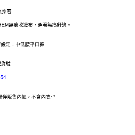
痕穿著
HEM無痕收邊布，穿著無痕舒適。
著設定：中低腰平口褲
配貨號
554
賣場僅販售內褲，不含內衣~*