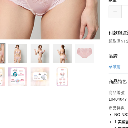
付款與運
超取滿NT$
付款方式
品牌
信用卡一
華歌爾
超商取貨
商品特色
LINE Pay
商品編號
街口支付
10404047
商品特色
ATM付款
NO.NS
1.美型
運送方式