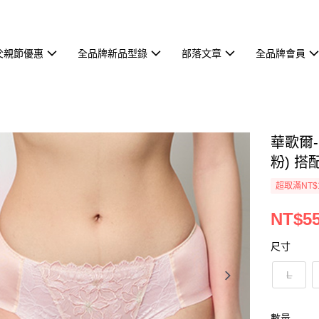
父親節優惠
全品牌新品型錄
部落文章
全品牌會員
華歌爾
粉) 搭
超取滿NT$
NT$5
尺寸
L
數量