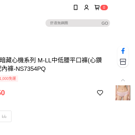
0
-暗藏心機系列 M-LL中低腰平口褲(心鑽
配內褲-NS7354PQ
1,000免運
50
LL