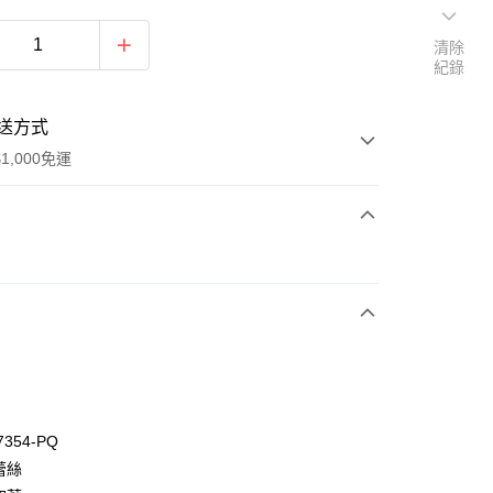
清除
紀錄
送方式
1,000免運
次付款
付款
7354-PQ
蕾絲