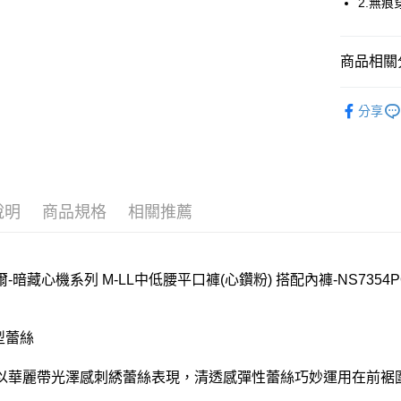
2.無痕
全家取貨
每筆NT$8
商品相關分
付款後全
華歌爾Wac
分享
每筆NT$8
🔍女性內
7-11取貨
【好評不斷】
每筆NT$8
付款後7-1
說明
商品規格
相關推薦
每筆NT$8
宅配
-暗藏心機系列 M-LL中低腰平口褲(心鑽粉) 搭配內褲-NS7354P
每筆NT$8
離島
型蕾絲
每筆NT$2
付款後門
以華麗帶光澤感刺綉蕾絲表現，清透感彈性蕾絲巧妙運用在前裾
每筆NT$8