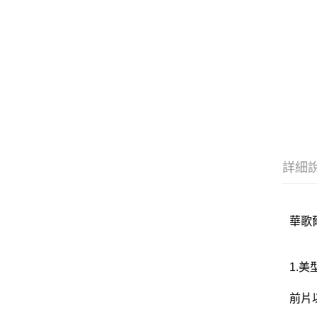
詳細
華歌爾
1.美
前片