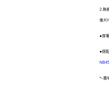
2.無
後片
●穿
●搭
NB4
*~