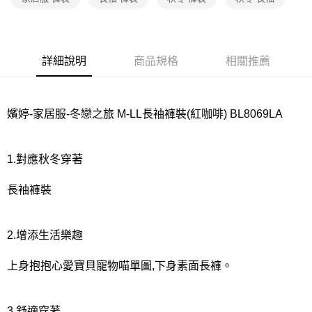
宅配
每筆NT$80，滿NT$1,000(含以上)免運費
離島
詳細說明
商品規格
相關推薦
每筆NT$220
付款後門市自取
每筆NT$80，滿NT$1,000(含以上)免運費
嬪婷-家居服-冬戀之旅 M-LL長袖褲裝(紅咖啡) BL8069LA
1.對應秋冬穿著
長袖褲裝
2.增添生活樂趣
上身抱抱心愛寶貝寵物喵單圖,下身素面長褲。
3.舒適穿著