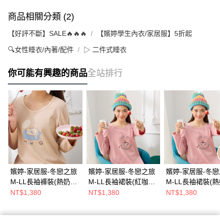
商品相關分類 (2)
【好評不斷】SALE🔥🔥🔥
【嬪婷學生內衣/家居服】5折起
🔍女性睡衣/內著/配件
▷ 二件式睡衣
你可能有興趣的商品
全站排行
嬪婷-家居服-冬戀之旅
嬪婷-家居服-冬戀之旅
嬪婷-家居服-冬
M-LL長袖褲裝(熱奶茶)
M-LL長袖裙裝(紅咖啡)
M-LL長袖裙裝(熱
BL8069SU
BF8069LA
BF8069SU
NT$1,380
NT$1,380
NT$1,380