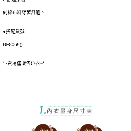
純棉布料穿著舒適。
●搭配貨號
BF8069()
*~賣場僅販售睡衣~*