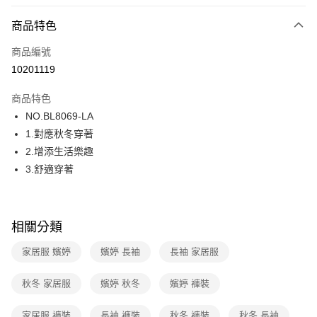
超商取貨付款
商品特色
LINE Pay
商品編號
街口支付
10201119
ATM付款
商品特色
運送方式
NO.BL8069-LA
1.對應秋冬穿著
全家取貨付款
2.增添生活樂趣
每筆NT$80，滿NT$1,000(含以上)免運費
3.舒適穿著
付款後全家取貨
每筆NT$80，滿NT$1,000(含以上)免運費
相關分類
7-11取貨付款
每筆NT$80，滿NT$1,000(含以上)免運費
家居服 嬪婷
嬪婷 長袖
長袖 家居服
付款後7-11取貨
秋冬 家居服
嬪婷 秋冬
嬪婷 褲裝
每筆NT$80，滿NT$1,000(含以上)免運費
家居服 褲裝
長袖 褲裝
秋冬 褲裝
秋冬 長袖