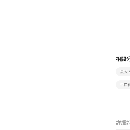
相關
夏天 
平口
詳細