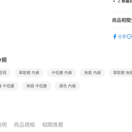
2.華
全家取貨
每筆NT$8
商品相關分
付款後全
華歌爾Wac
分享
每筆NT$8
【好評不斷】
7-11取貨
【好評不斷】
每筆NT$8
分類
華歌爾Wac
付款後7-1
穿搭
華歌爾 內褲
中低腰 內褲
無痕 內褲
華歌爾 無
每筆NT$8
宅配
褲 中低腰
無痕 中低腰
膚色 內褲
每筆NT$8
離島
每筆NT$2
付款後門
說明
商品規格
相關推薦
每筆NT$8