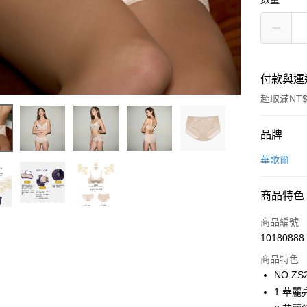
付款與運
超取滿NT$
付款方式
品牌
信用卡一
華歌爾
超商取貨
商品特色
LINE Pay
商品編號
街口支付
10180888
商品特色
ATM付款
NO.ZS
1.華
運送方式