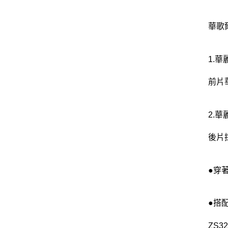
華歌爾
1.
前片
2.
後片
●穿
●搭
ZS3