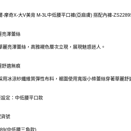
-摩奇X-大V美背 M-3L中低腰平口褲(亞麻膚) 搭配內褲-ZS2289
華麗亮澤蕾絲
華麗亮澤蕾絲，高雅襯色層次立現，展現魅惑迷人。
華麗舒適無痕
採用冰涼紗纖維質彈性布料，裾圍使用寬版小條蕾絲穿著華麗舒
著設定：中低腰平口款
配貨號
289(中低腰三角款)