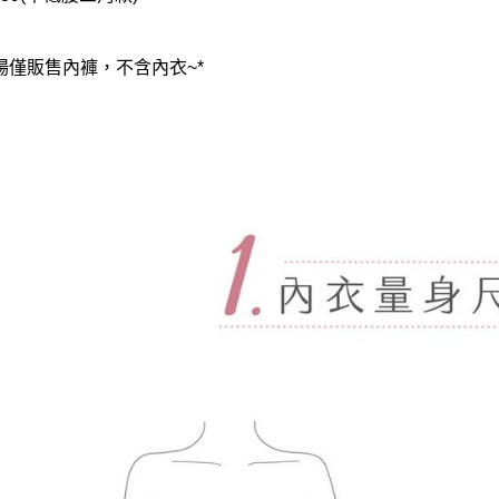
賣場僅販售內褲，不含內衣~*