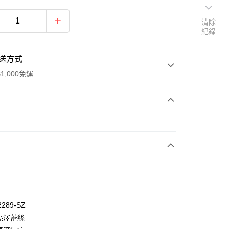
清除
紀錄
送方式
1,000免運
次付款
付款
2289-SZ
麗亮澤蕾絲