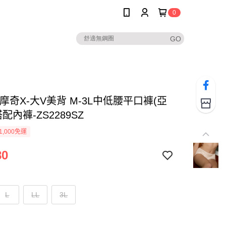
0
摩奇X-大V美背 M-3L中低腰平口褲(亞
搭配內褲-ZS2289SZ
1,000免運
80
L
LL
3L