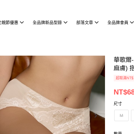
父親節優惠
全品牌新品型錄
部落文章
全品牌會員
華歌爾-
麻膚) 
超取滿NT$
NT$6
尺寸
M
數量