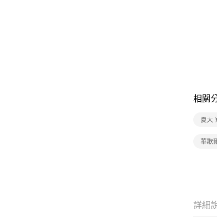
相關
夏天 
華歌
詳細