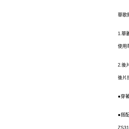
華歌爾
1.
使用
2.後
後片
●穿
●搭
ZS3