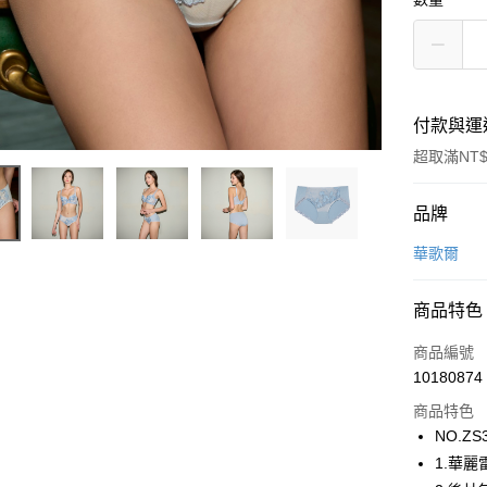
付款與運
超取滿NT$
付款方式
品牌
信用卡一
華歌爾
超商取貨
商品特色
LINE Pay
商品編號
街口支付
10180874
商品特色
ATM付款
NO.ZS
1.華
運送方式