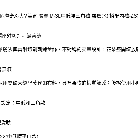
-摩奇X-大V美背 魔翼 M-3L中低腰三角褲(柔膚水) 搭配內褲-ZS3
華麗雷射切割刺繡蕾絲
華麗沙典雷射切割刺繡蕾絲，不對稱的交疊設計，花朵盛開綻放
片無痕
採用零碳天絲™莫代爾布料，具有柔軟的棉質觸感；後裾使用小
著設定：中低腰三角款
配貨號
122(中低腰平口款)