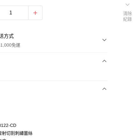
清除
紀錄
送方式
1,000免運
次付款
付款
3122-CD
麗雷射切割刺繡蕾絲