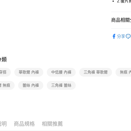
2.後片
全家取貨
每筆NT$8
商品相關分
付款後全
華歌爾Wac
分享
每筆NT$8
【好評不斷】
7-11取貨
【好評不斷】
每筆NT$8
分類
華歌爾Wac
付款後7-1
穿搭
華歌爾 內褲
中低腰 內褲
三角褲 華歌爾
無痕 
每筆NT$8
宅配
爾 無痕
蕾絲 內褲
三角褲 蕾絲
每筆NT$8
離島
每筆NT$2
付款後門
說明
商品規格
相關推薦
每筆NT$8