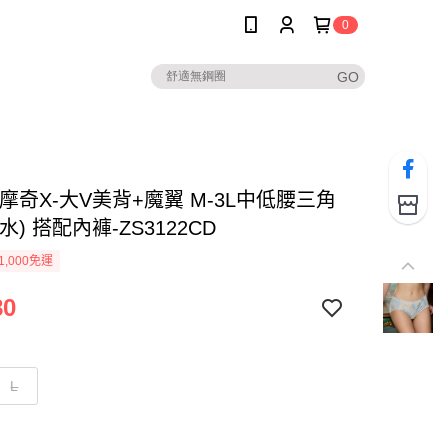
0
摩奇X-大V美背+魔翼 M-3L中低腰三角
水) 搭配內褲-ZS3122CD
1,000免運
80
L