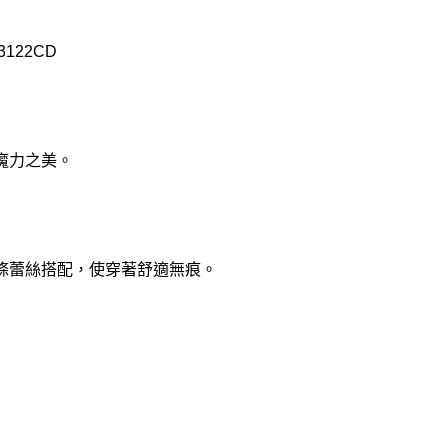
122CD
魔力之美。
條蕾絲搭配，使穿著舒適無痕。