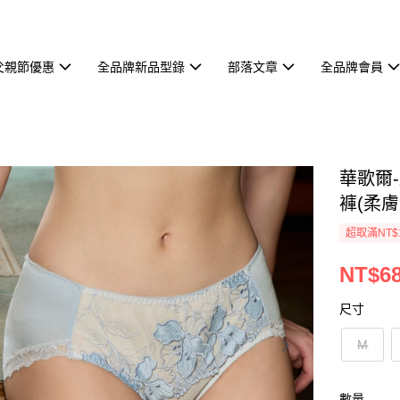
父親節優惠
全品牌新品型錄
部落文章
全品牌會員
華歌爾-
褲(柔膚
超取滿NT$
NT$6
尺寸
M
數量