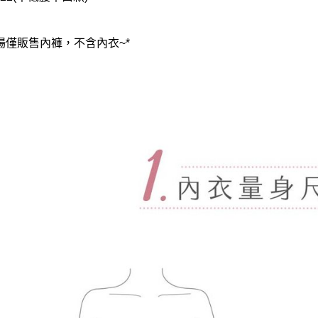
賣場僅販售內褲，不含內衣~*