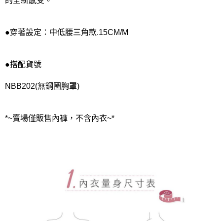
的全新感受。
●穿著設定：中低腰三角款.15CM/M
●搭配貨號
NBB202(無鋼圈胸罩)
*~賣場僅販售內褲，不含內衣~*