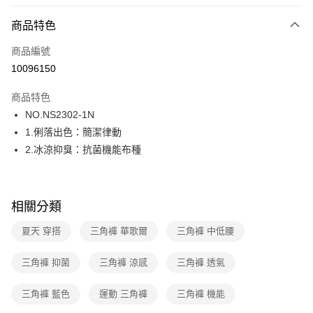
超商取貨付款
商品特色
LINE Pay
商品編號
街口支付
10096150
ATM付款
商品特色
運送方式
NO.NS2302-1N
1.俐落出色：簡潔律動
全家取貨付款
2.冰涼抑臭：抗菌機能布種
每筆NT$80，滿NT$1,000(含以上)免運費
付款後全家取貨
每筆NT$80，滿NT$1,000(含以上)免運費
相關分類
7-11取貨付款
夏天 穿搭
三角褲 華歌爾
三角褲 中低腰
每筆NT$80，滿NT$1,000(含以上)免運費
三角褲 抑菌
三角褲 涼感
三角褲 透氣
付款後7-11取貨
每筆NT$80，滿NT$1,000(含以上)免運費
三角褲 藍色
運動 三角褲
三角褲 機能