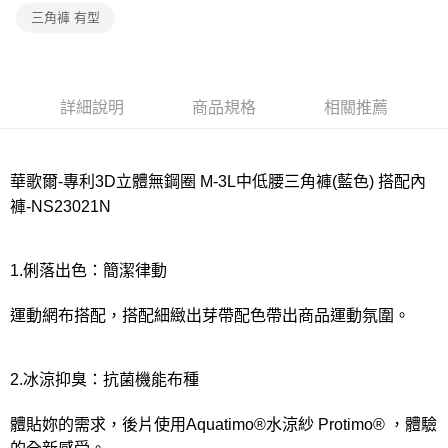
宅配
三角褲 有型
每筆NT$80，滿NT$1,000(含以上)免運費
離島
每筆NT$220
詳細說明
商品規格
相關推薦
付款後門市自取
每筆NT$80，滿NT$1,000(含以上)免運費
華歌爾-專利3D立體無鋼圈 M-3L中低腰三角褲(藍色) 搭配內
褲-NS23021N
1.俐落出色：簡潔律動
運動網布搭配，搭配細緻出芽帶配色帶出商品運動氛圍。
2.冰涼抑臭：抗菌機能布種
體貼妳的需求，後片使用Aquatimo®水涼紗 Protimo® ，體驗