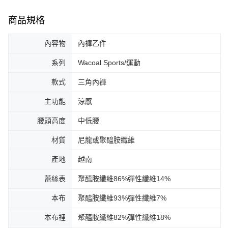
商品規格
內容物
內褲乙件
系列
Wacoal Sports/運動
款式
三角內褲
主功能
涼感
腰頭高度
中低腰
材質
尼龍或聚醯胺纖維
產地
越南
蕾絲表
聚醯胺纖維86%彈性纖維14%
本布
聚醯胺纖維93%彈性纖維7%
本布裡
聚醯胺纖維82%彈性纖維18%