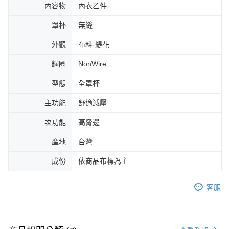
內容物
內衣乙件
罩杯
無縫
外觀
布料-緹花
鋼圈
NonWire
型態
全罩杯
主功能
舒適減壓
次功能
高脅邊
產地
台灣
成份
依商品布標為主
客服