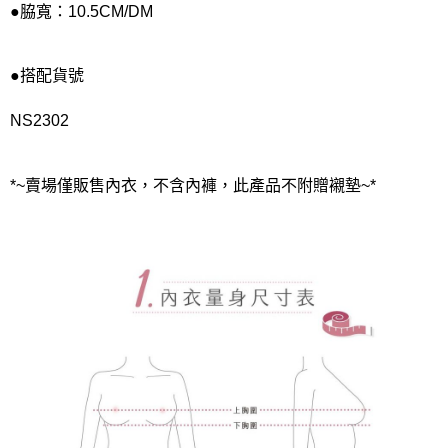
●脇寬：10.5CM/DM
●搭配貨號
NS2302
*~賣場僅販售內衣，不含內褲，此產品不附贈襯墊~*