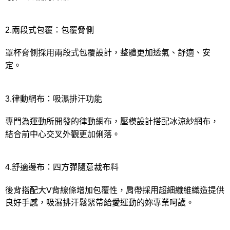
2.兩段式包覆：包覆脅側
罩杯脅側採用兩段式包覆設計，整體更加透氣、舒適、安
定。
3.律動網布：吸濕排汗功能
專門為運動所開發的律動網布，壓模設計搭配冰涼紗網布，
結合前中心交叉外觀更加俐落。
4.舒適邊布：四方彈隨意裁布料
後背搭配大V背線條增加包覆性，肩帶採用超細纖維織造提供
良好手感，吸濕排汗鬆緊帶給愛運動的妳專業呵護。