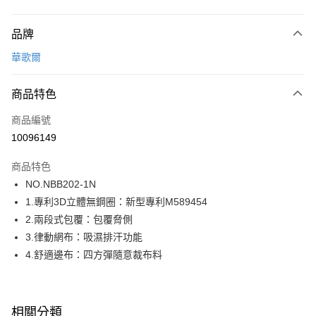
付款方式
品牌
信用卡一次付款
華歌爾
超商取貨付款
商品特色
LINE Pay
商品編號
街口支付
10096149
ATM付款
商品特色
運送方式
NO.NBB202-1N
1.專利3D立體無鋼圈：新型專利M589454
全家取貨付款
2.兩段式包覆：包覆脅側
每筆NT$80，滿NT$1,000(含以上)免運費
3.律動網布：吸濕排汗功能
付款後全家取貨
4.舒適邊布：四方彈隨意裁布料
每筆NT$80，滿NT$1,000(含以上)免運費
7-11取貨付款
相關分類
每筆NT$80，滿NT$1,000(含以上)免運費