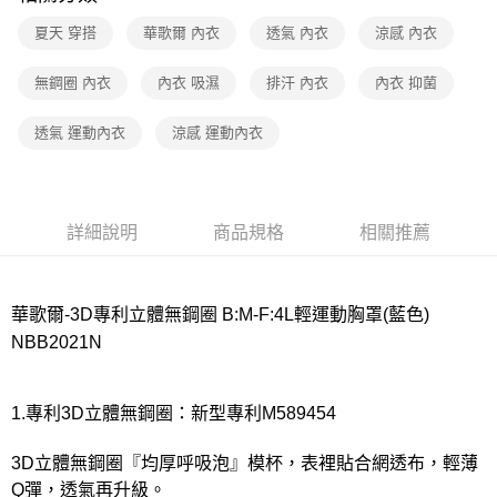
夏天 穿搭
華歌爾 內衣
透氣 內衣
涼感 內衣
付款後7-11取貨
每筆NT$80，滿NT$1,000(含以上)免運費
無鋼圈 內衣
內衣 吸濕
排汗 內衣
內衣 抑菌
宅配
透氣 運動內衣
涼感 運動內衣
每筆NT$80，滿NT$1,000(含以上)免運費
離島
每筆NT$220
詳細說明
商品規格
相關推薦
付款後門市自取
每筆NT$80，滿NT$1,000(含以上)免運費
華歌爾-3D專利立體無鋼圈 B:M-F:4L輕運動胸罩(藍色)
NBB2021N
1.專利3D立體無鋼圈：新型專利M589454
3D立體無鋼圈『均厚呼吸泡』模杯，表裡貼合網透布，輕薄
Q彈，透氣再升級。