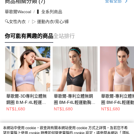
商品相關分類 (7)
查看全部
華歌爾Wacoal
▍全系列商品
🔍女性內衣
▷ 運動內衣/背心/褲
你可能有興趣的商品
全站排行
華歌爾-3D專利立體無
華歌爾-專利立體無鋼
華歌爾-專利立體
鋼圈 B:M-F:4L輕運動
圈 BM-F4L輕運動胸罩
圈 BM-F4L輕運
胸罩(宇宙藍)
(酷涼黑) 呼吸泡模杯-
(活氧粉) 呼吸泡模
NT$1,680
NT$1,680
NT$1,680
NBB2021V
NBB202BL
NBB202SJ
熱門標籤