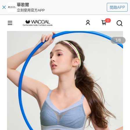
華歌爾
開啟APP
立刻使用官方APP
0
1
/
8