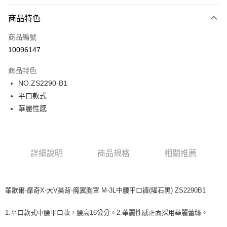
超商取貨付款
商品特色
LINE Pay
商品編號
街口支付
10096147
ATM付款
商品特色
運送方式
NO.ZS2290-B1
平口款式
全家取貨付款
華麗性感
每筆NT$80，滿NT$1,000(含以上)免運費
付款後全家取貨
每筆NT$80，滿NT$1,000(含以上)免運費
詳細說明
商品規格
相關推薦
7-11取貨付款
每筆NT$80，滿NT$1,000(含以上)免運費
華歌爾-摩奇X-大V美背-魔翼胸罩 M-3L中腰平口褲(曜石黑) ZS2290B1
付款後7-11取貨
每筆NT$80，滿NT$1,000(含以上)免運費
1.平口款式中腰平口款，腰高16公分。2.華麗性感正面採用華麗蕾絲。