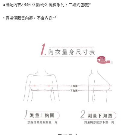
宅配
●搭配內衣ZB4690 (摩奇X-魔翼系列，二段式包覆)*
每筆NT$80，滿NT$1,000(含以上)免運費
~賣場僅販售內褲，不含內衣~*
離島
每筆NT$220
付款後門市自取
每筆NT$80，滿NT$1,000(含以上)免運費