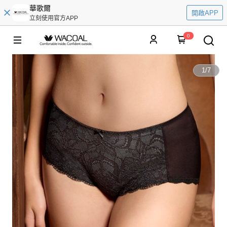
華歌爾
開啟APP
立刻使用官方APP
0
1
/
7