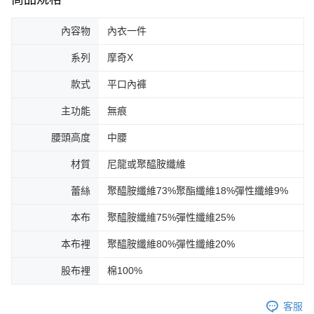
內容物
內衣一件
系列
摩奇X
款式
平口內褲
主功能
無痕
腰頭高度
中腰
材質
尼龍或聚醯胺纖維
蕾絲
聚醯胺纖維73%聚酯纖維18%彈性纖維9%
本布
聚醯胺纖維75%彈性纖維25%
本布裡
聚醯胺纖維80%彈性纖維20%
股布裡
棉100%
客服