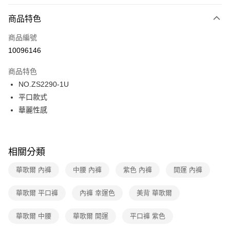
超商取貨付款
商品特色
LINE Pay
商品編號
街口支付
10096146
ATM付款
商品特色
運送方式
NO.ZS2290-1U
平口款式
全家取貨付款
華麗性感
每筆NT$80，滿NT$1,000(含以上)免運費
付款後全家取貨
每筆NT$80，滿NT$1,000(含以上)免運費
相關分類
7-11取貨付款
華歌爾 內褲
中腰 內褲
紫色 內褲
開運 內褲
每筆NT$80，滿NT$1,000(含以上)免運費
華歌爾 平口褲
內褲 幸運色
美背 華歌爾
付款後7-11取貨
每筆NT$80，滿NT$1,000(含以上)免運費
華歌爾 中腰
華歌爾 開運
平口褲 紫色