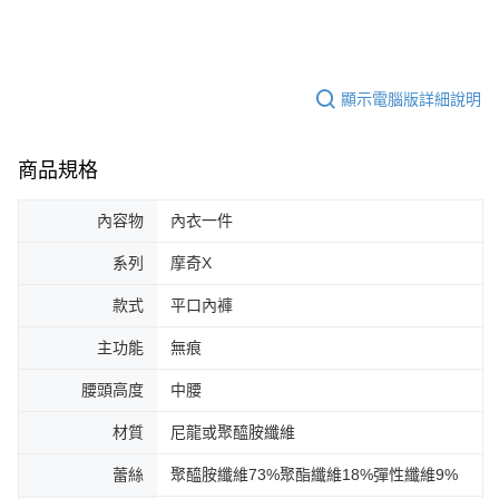
顯示電腦版詳細說明
商品規格
內容物
內衣一件
系列
摩奇X
款式
平口內褲
主功能
無痕
腰頭高度
中腰
材質
尼龍或聚醯胺纖維
蕾絲
聚醯胺纖維73%聚酯纖維18%彈性纖維9%