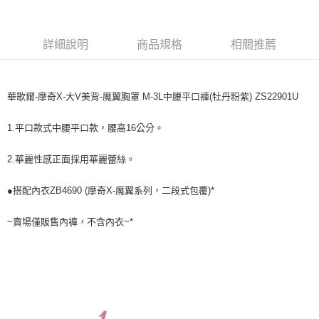
宅配
每筆NT$80，滿NT$1,000(含以上)免運費
詳細說明
商品規格
相關推薦
離島
每筆NT$220
付款後門市自取
華歌爾-摩奇X-大V美背-魔翼胸罩 M-3L中腰平口褲(牡丹粉紫) ZS22901U
每筆NT$80，滿NT$1,000(含以上)免運費
1.平口款式中腰平口款，腰高16公分。
2.華麗性感正面採用華麗蕾絲。
●搭配內衣ZB4690 (摩奇X-魔翼系列，二段式包覆)*
~賣場僅販售內褲，不含內衣~*