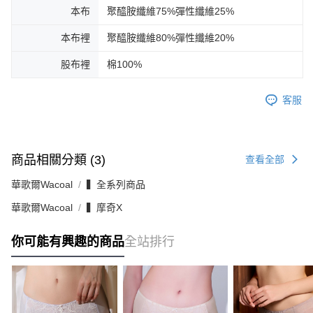
本布
聚醯胺纖維75%彈性纖維25%
本布裡
聚醯胺纖維80%彈性纖維20%
股布裡
棉100%
客服
商品相關分類 (3)
查看全部
華歌爾Wacoal
▍全系列商品
華歌爾Wacoal
▍摩奇X
你可能有興趣的商品
全站排行