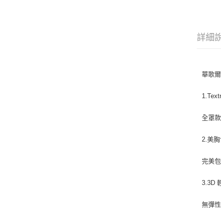
詳細
華歌爾
1.Te
全罩款
2.美
完美
3.3
無彈