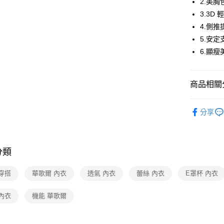
2.美
3.3
全家取貨
4.側
每筆NT$8
5.安
付款後全
6.顯
每筆NT$8
7-11取貨
商品相關分
每筆NT$8
華歌爾Wac
分享
付款後7-1
🔍女性內
每筆NT$8
【清涼一夏
宅配
分類
每筆NT$8
穿搭
華歌爾 內衣
透氣 內衣
蕾絲 內衣
E罩杯 內衣
離島
每筆NT$2
內衣
機能 華歌爾
付款後門
每筆NT$8