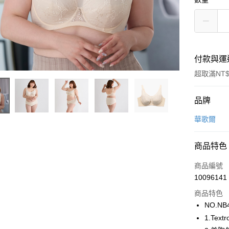
付款與運
超取滿NT$
付款方式
品牌
信用卡一
華歌爾
超商取貨
商品特色
LINE Pay
商品編號
街口支付
10096141
商品特色
ATM付款
NO.NB
1.Te
運送方式