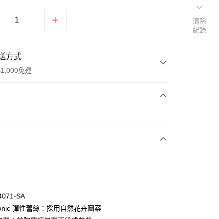
清除
紀錄
送方式
1,000免運
次付款
付款
4071-SA
xtronic 彈性蕾絲：採用自然花卉圖案