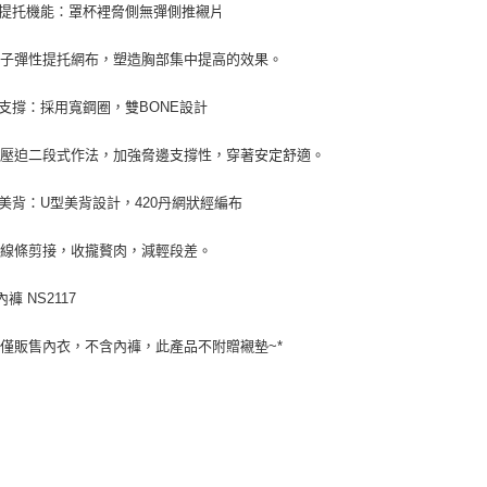
推提托機能：罩杯裡脅側無彈側推襯片
把子彈性提托網布，塑造胸部集中提高的效果。
定支撐：採用寬鋼圈，雙BONE設計
不壓迫二段式作法，加強脅邊支撐性，穿著安定舒適。
瘦美背：U型美背設計，420丹網狀經編布
覆線條剪接，收攏贅肉，減輕段差。
褲 NS2117
場僅販售內衣，不含內褲，此產品不附贈襯墊~*