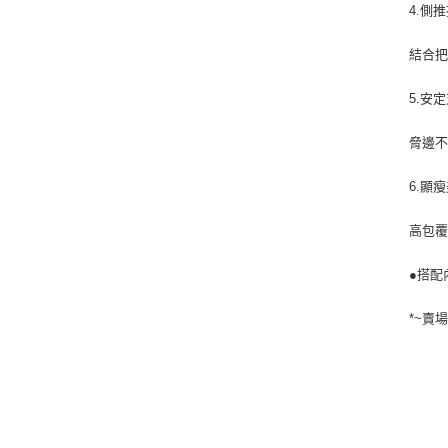
4.側
結合
5.安
脅邊
6.顯
高包
●搭配內
*~賣