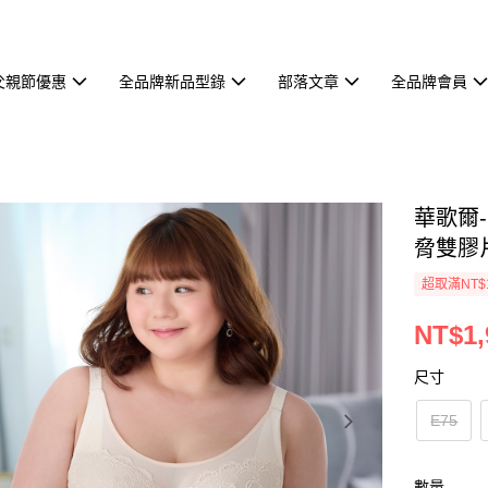
父親節優惠
全品牌新品型錄
部落文章
全品牌會員
華歌爾-
脅雙膠片
超取滿NT$
NT$1,
尺寸
E75
數量