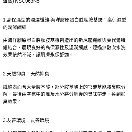
宅配
澤藍) NSC063N5
每筆NT$80，滿NT$1,000(含以上)免運費
離島
1.高保濕型的潤澤纖維-海洋膠原蛋白胜肽胺基酸：高保濕型
的潤澤纖維
每筆NT$220
付款後門市自取
由海洋膠原蛋白胜肽胺基酸創造出的新尼龍纖維與莫代爾纖
每筆NT$80，滿NT$1,000(含以上)免運費
維結合，展現良好的高保濕性及溫潤觸感，經過無數次水洗
效果依然不減，讓肌膚永保舒適。
2.天然抑臭：天然抑臭
纖維表面含大量胺基酸，部分胺基酸上的官能基能將臭味分
解，最後由空氣中的風及水分將分解後的臭味帶走，達到抑
臭效果。
3.友善環境：友善環境