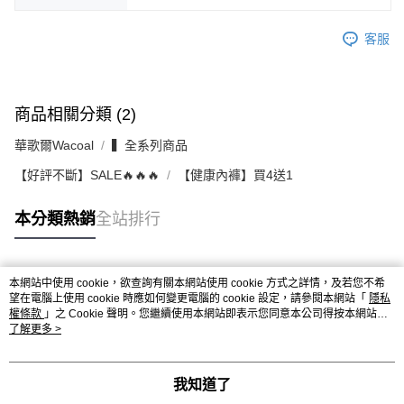
客服
商品相關分類 (2)
華歌爾Wacoal
▍全系列商品
【好評不斷】SALE🔥🔥🔥
【健康內褲】買4送1
本分類熱銷
全站排行
本網站中使用 cookie，欲查詢有關本網站使用 cookie 方式之詳情，及若您不希
熱門標籤
望在電腦上使用 cookie 時應如何變更電腦的 cookie 設定，請參閱本網站「
隱私
權條款
」之 Cookie 聲明。您繼續使用本網站即表示您同意本公司得按本網站使
用條款之 Cookie 聲明使用 cookie。
了解更多 >
我知道了