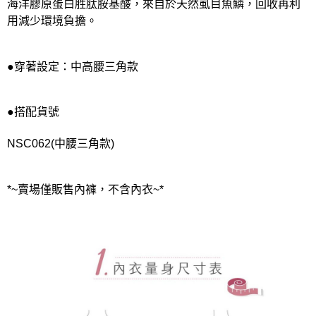
海洋膠原蛋白胜肽胺基酸，來自於天然虱目魚鱗，回收再利
用減少環境負擔。
●穿著設定：中高腰三角款
●搭配貨號
NSC062(中腰三角款)
*~賣場僅販售內褲，不含內衣~*