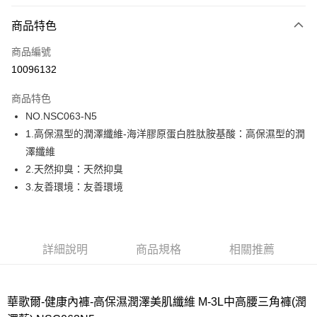
超商取貨付款
商品特色
LINE Pay
商品編號
街口支付
10096132
ATM付款
商品特色
運送方式
NO.NSC063-N5
1.高保濕型的潤澤纖維-海洋膠原蛋白胜肽胺基酸：高保濕型的潤
全家取貨付款
澤纖維
每筆NT$80，滿NT$1,000(含以上)免運費
2.天然抑臭：天然抑臭
付款後全家取貨
3.友善環境：友善環境
每筆NT$80，滿NT$1,000(含以上)免運費
7-11取貨付款
每筆NT$80，滿NT$1,000(含以上)免運費
詳細說明
商品規格
相關推薦
付款後7-11取貨
每筆NT$80，滿NT$1,000(含以上)免運費
華歌爾-健康內褲-高保濕潤澤美肌纖維 M-3L中高腰三角褲(潤