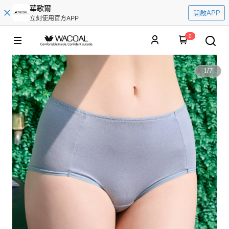
華歌爾
開啟APP
立刻使用官方APP
0
1
/
7