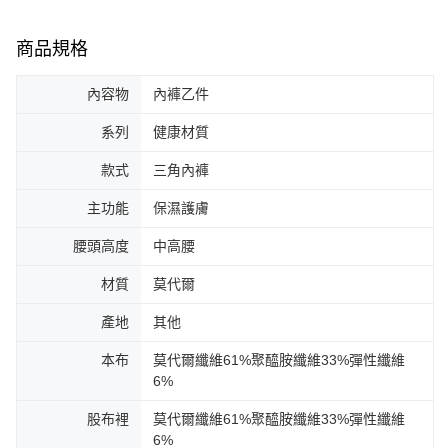
商品規格
內容物
內褲乙件
系列
健康材質
款式
三角內褲
主功能
保濕護膚
腰頭高度
中高腰
材質
莫代爾
產地
其他
本布
莫代爾纖維61%聚醯胺纖維33%彈性纖維
6%
股布裡
莫代爾纖維61%聚醯胺纖維33%彈性纖維
6%