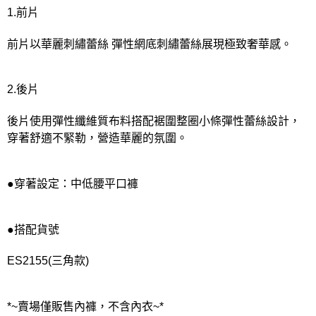
宅配
1.前片
每筆NT$80，滿NT$1,000(含以上)免運費
前片以華麗刺繡蕾絲 彈性網底刺繡蕾絲展現極致奢華感。
離島
每筆NT$220
2.後片
付款後門市自取
每筆NT$80，滿NT$1,000(含以上)免運費
後片使用彈性纖維質布料搭配裾圍整圈小條彈性蕾絲設計，
穿著舒適不緊勒，營造華麗的氛圍。
●穿著設定：中低腰平口褲
●搭配貨號
ES2155(三角款)
*~賣場僅販售內褲，不含內衣~*