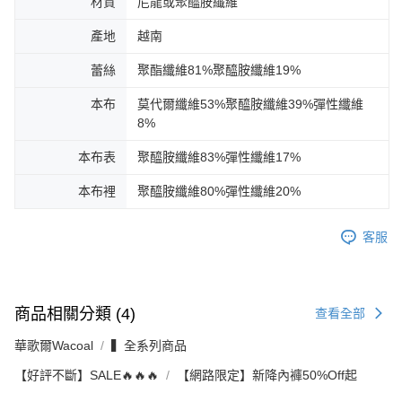
材質
尼龍或聚醯胺纖維
產地
越南
蕾絲
聚酯纖維81%聚醯胺纖維19%
本布
莫代爾纖維53%聚醯胺纖維39%彈性纖維
8%
本布表
聚醯胺纖維83%彈性纖維17%
本布裡
聚醯胺纖維80%彈性纖維20%
客服
商品相關分類 (4)
查看全部
華歌爾Wacoal
▍全系列商品
【好評不斷】SALE🔥🔥🔥
【網路限定】新降內褲50%Off起